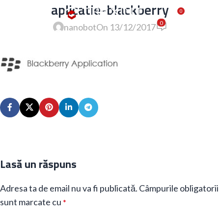
aplicatie-blackberry
MENU
0,00
LE
0
0
nanobot
On 13/12/2017
Lasă un răspuns
Adresa ta de email nu va fi publicată.
Câmpurile obligatorii
sunt marcate cu
*