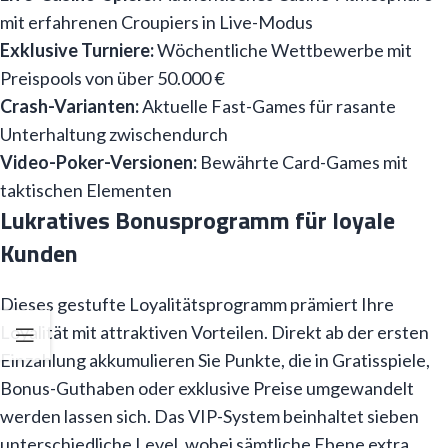
mit erfahrenen Croupiers in Live-Modus
Exklusive Turniere:
Wöchentliche Wettbewerbe mit
Preispools von über 50.000 €
Crash-Varianten:
Aktuelle Fast-Games für rasante
Unterhaltung zwischendurch
Video-Poker-Versionen:
Bewährte Card-Games mit
taktischen Elementen
Lukratives Bonusprogramm für loyale
Kunden
Dieses gestufte Loyalitätsprogramm prämiert Ihre
Loyalität mit attraktiven Vorteilen. Direkt ab der ersten
Einzahlung akkumulieren Sie Punkte, die in Gratisspiele,
Bonus-Guthaben oder exklusive Preise umgewandelt
werden lassen sich. Das VIP-System beinhaltet sieben
unterschiedliche Level, wobei sämtliche Ebene extra