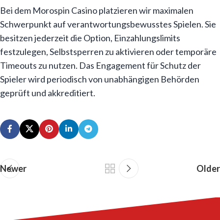
Bei dem Morospin Casino platzieren wir maximalen
Schwerpunkt auf verantwortungsbewusstes Spielen. Sie
besitzen jederzeit die Option, Einzahlungslimits
festzulegen, Selbstsperren zu aktivieren oder temporäre
Timeouts zu nutzen. Das Engagement für Schutz der
Spieler wird periodisch von unabhängigen Behörden
geprüft und akkreditiert.
Newer
Older