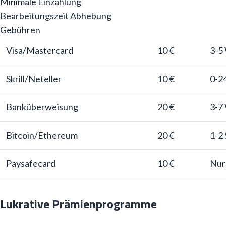
Minimale Einzahlung
Bearbeitungszeit Abhebung
Gebühren
Visa/Mastercard
10 €
3-5
Skrill/Neteller
10 €
0-2
Banküberweisung
20 €
3-7
Bitcoin/Ethereum
20 €
1-2
Paysafecard
10 €
Nur
Lukrative Prämienprogramme