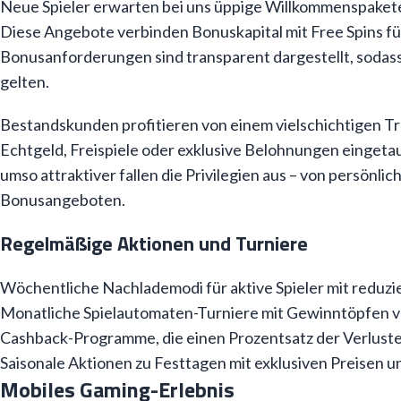
Neue Spieler erwarten bei uns üppige Willkommenspakete,
Diese Angebote verbinden Bonuskapital mit Free Spins f
Bonusanforderungen sind transparent dargestellt, sodas
gelten.
Bestandskunden profitieren von einem vielschichtigen 
Echtgeld, Freispiele oder exklusive Belohnungen eingeta
umso attraktiver fallen die Privilegien aus – von persön
Bonusangeboten.
Regelmäßige Aktionen und Turniere
Wöchentliche Nachlademodi für aktive Spieler mit redu
Monatliche Spielautomaten-Turniere mit Gewinntöpfen vo
Cashback-Programme, die einen Prozentsatz der Verluste
Saisonale Aktionen zu Festtagen mit exklusiven Preisen 
Mobiles Gaming-Erlebnis