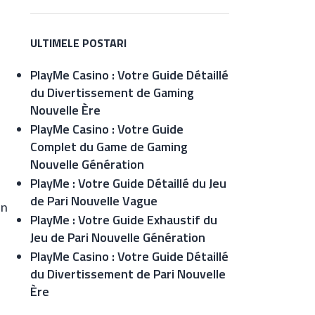
ULTIMELE POSTARI
PlayMe Casino : Votre Guide Détaillé
du Divertissement de Gaming
Nouvelle Ère
PlayMe Casino : Votre Guide
Complet du Game de Gaming
Nouvelle Génération
PlayMe : Votre Guide Détaillé du Jeu
de Pari Nouvelle Vague
in
PlayMe : Votre Guide Exhaustif du
Jeu de Pari Nouvelle Génération
PlayMe Casino : Votre Guide Détaillé
du Divertissement de Pari Nouvelle
Ère