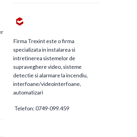
er
Firma Trexint este o firma
specializata in instalarea si
intretinerea sistemelor de
supraveghere video, sisteme
detectie si alarmare la incendiu,
interfoane/videointerfoane,
automatizari
Telefon: 0749-099.459