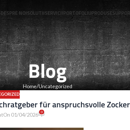
DESPRE NOI
SOLUTII
SERVICII
PORTOFOLIU
PRODUSE
SUPPO
Blog
Home
Uncategorized
EGORIZED
chratgeber für anspruchsvolle Zocker
0
nt
On 01/04/2026