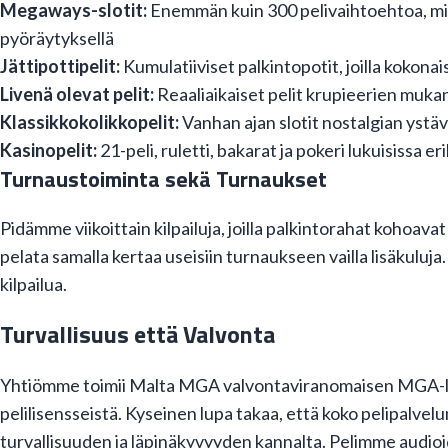
Megaways-slotit:
Enemmän kuin 300 pelivaihtoehtoa, miss
pyöräytyksellä
Jättipottipelit:
Kumulatiiviset palkintopotit, joilla kokonai
Livenä olevat pelit:
Reaaliaikaiset pelit krupieerien mukan
Klassikkokolikkopelit:
Vanhan ajan slotit nostalgian ystävi
Kasinopelit:
21-peli, ruletti, bakarat ja pokeri lukuisissa eri
Turnaustoiminta sekä Turnaukset
Pidämme viikoittain kilpailuja, joilla palkintorahat kohoa
pelata samalla kertaa useisiin turnaukseen vailla lisäkuluja. 
kilpailua.
Turvallisuus että Valvonta
Yhtiömme toimii Malta MGA valvontaviranomaisen MGA-lis
pelilisensseistä. Kyseinen lupa takaa, että koko pelipalvel
turvallisuuden ja läpinäkyvyyden kannalta. Pelimme audioi