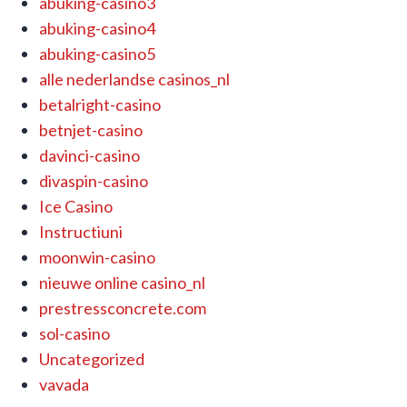
abuking-casino3
abuking-casino4
abuking-casino5
alle nederlandse casinos_nl
betalright-casino
betnjet-casino
davinci-casino
divaspin-casino
Ice Casino
Instructiuni
moonwin-casino
nieuwe online casino_nl
prestressconcrete.com
sol-casino
Uncategorized
vavada