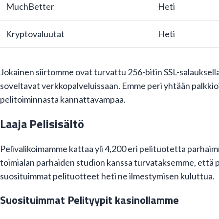
MuchBetter
Heti
Kryptovaluutat
Heti
Jokainen siirtomme ovat turvattu 256-bitin SSL-salauksella
soveltavat verkkopalveluissaan. Emme peri yhtään palkkioit
pelitoiminnasta kannattavampaa.
Laaja Pelisisältö
Pelivalikoimamme kattaa yli 4,200 eri pelituotetta parha
toimialan parhaiden studion kanssa turvataksemme, että 
suosituimmat pelituotteet heti ne ilmestymisen kuluttua.
Suosituimmat Pelityypit kasinollamme