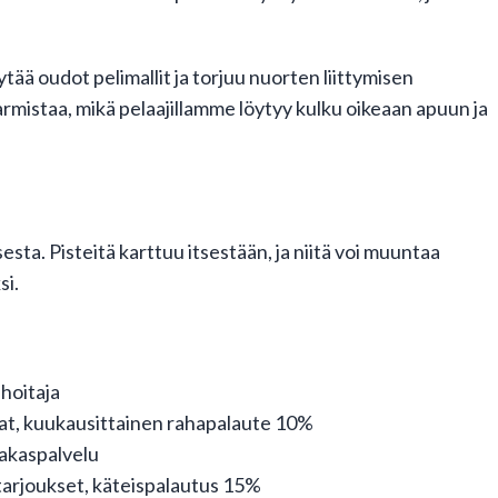
ää oudot pelimallit ja torjuu nuorten liittymisen
istaa, mikä pelaajillamme löytyy kulku oikeaan apuun ja
sta. Pisteitä karttuu itsestään, ja niitä voi muuntaa
si.
nhoitaja
t, kuukausittainen rahapalaute 10%
akaspalvelu
tarjoukset, käteispalautus 15%