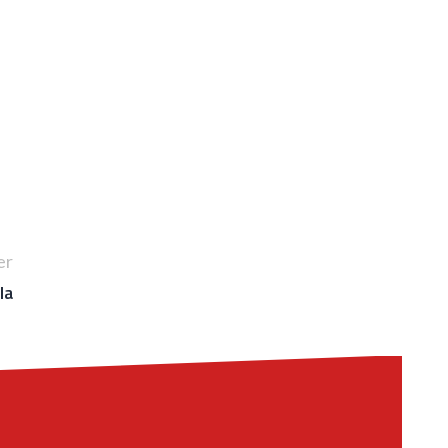
er
la