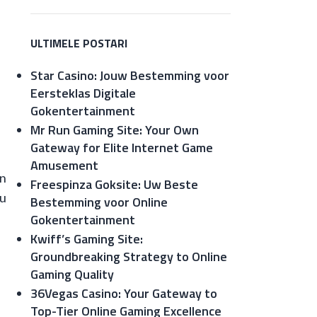
ULTIMELE POSTARI
Star Casino: Jouw Bestemming voor
Eersteklas Digitale
Gokentertainment
Mr Run Gaming Site: Your Own
Gateway for Elite Internet Game
Amusement
en
Freespinza Goksite: Uw Beste
tu
Bestemming voor Online
Gokentertainment
Kwiff’s Gaming Site:
Groundbreaking Strategy to Online
Gaming Quality
36Vegas Casino: Your Gateway to
Top-Tier Online Gaming Excellence
ä