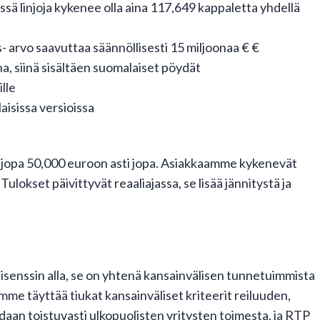
ä linjoja kykenee olla aina 117,649 kappaletta yhdellä
s- arvo saavuttaa säännöllisesti 15 miljoonaa € €
a, siinä sisältäen suomalaiset pöydät
lle
laisissa versioissa
vat jopa 50,000 euroon asti jopa. Asiakkaamme kykenevät
Tulokset päivittyvät reaaliajassa, se lisää jännitystä ja
enssin alla, se on yhtenä kansainvälisen tunnetuimmista
umme täyttää tiukat kansainväliset kriteerit reiluuden,
daan toistuvasti ulkopuolisten yritysten toimesta, ja RTP