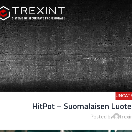
UNCAT
HitPot – Suomalaisen Luote
Posted by
trexi