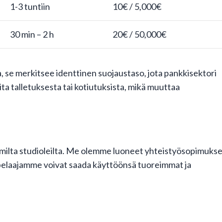
1-3 tuntiin
10€ / 5,000€
30 min – 2 h
20€ / 50,000€
, se merkitsee identtinen suojaustaso, jota pankkisektori
a talletuksesta tai kotiutuksista, mikä muuttaa
immilta studioleilta. Me olemme luoneet yhteistyösopimuks
pelaajamme voivat saada käyttöönsä tuoreimmat ja