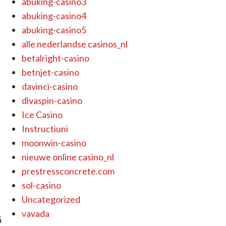
abuking-casino3
abuking-casino4
abuking-casino5
alle nederlandse casinos_nl
betalright-casino
betnjet-casino
davinci-casino
divaspin-casino
Ice Casino
Instructiuni
moonwin-casino
nieuwe online casino_nl
prestressconcrete.com
sol-casino
Uncategorized
vavada
ä