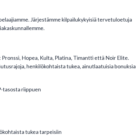
elaajiamme. Järjestämme kilpailukykyisiä tervetuloetuja
 asiakaskunnallemme.
ronssi, Hopea, Kulta, Platina, Timantti että Noir Elite.
utusrajoja, henkilökohtaista tukea, ainutlaatuisia bonuksia
P-tasosta riippuen
ökohtaista tukea tarpeisiin