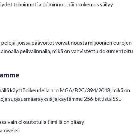
äydet toiminnot ja toiminnot, näin kokemus säilyy
pelejä, joissa päävoitot voivat nousta miljoonien eurojen
ainoalla pelivalinnalla, mikä on vahvistettu dokumentoitu
ssamme
ällä käyttöoikeudella nro MGA/B2C/394/2018, mikä on
koja suojausmääräyksiä ja käytämme 256-bittistä SSL-
ssa vain oikeutetulla tiimillä on pääsy
aamiseksi