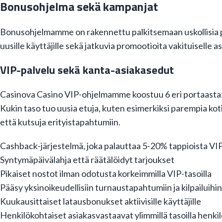
Bonusohjelma sekä kampanjat
Bonusohjelmamme on rakennettu palkitsemaan uskollisia p
uusille käyttäjille sekä jatkuvia promootioita vakituiselle
VIP-palvelu sekä kanta-asiakasedut
Casinova Casino VIP-ohjelmamme koostuu 6 eri portaasta: P
Kukin taso tuo uusia etuja, kuten esimerkiksi parempia koti
että kutsuja erityistapahtumiin.
Cashback-järjestelmä, joka palauttaa 5-20% tappioista VI
Syntymäpäivälahja että räätälöidyt tarjoukset
Pikaiset nostot ilman odotusta korkeimmilla VIP-tasoilla
Pääsy yksinoikeudellisiin turnaustapahtumiin ja kilpailuihin
Kuukausittaiset latausbonukset aktiivisille käyttäjille
Henkilökohtaiset asiakasvastaavat ylimmillä tasoilla henkil