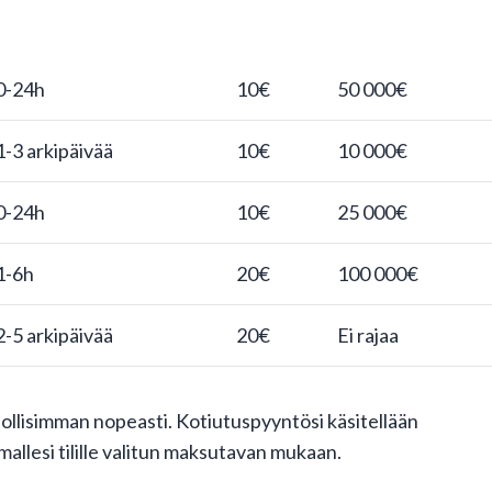
0-24h
10€
50 000€
1-3 arkipäivää
10€
10 000€
0-24h
10€
25 000€
1-6h
20€
100 000€
2-5 arkipäivää
20€
Ei rajaa
dollisimman nopeasti. Kotiutuspyyntösi käsitellään
semallesi tilille valitun maksutavan mukaan.