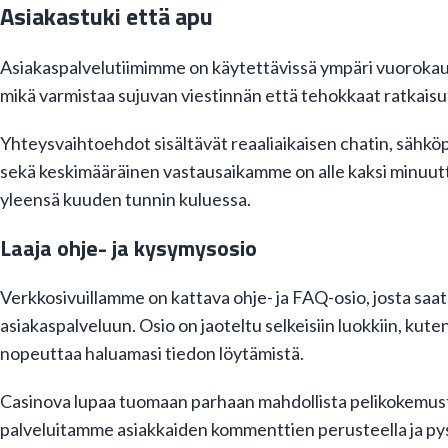
Asiakastuki että apu
Asiakaspalvelutiimimme on käytettävissä ympäri vuorokau
mikä varmistaa sujuvan viestinnän että tehokkaat ratkaisu
Yhteysvaihtoehdot sisältävät reaaliaikaisen chatin, sähköp
sekä keskimääräinen vastausaikamme on alle kaksi minuutt
yleensä kuuden tunnin kuluessa.
Laaja ohje- ja kysymysosio
Verkkosivuillamme on kattava ohje- ja FAQ-osio, josta saat 
asiakaspalveluun. Osio on jaoteltu selkeisiin luokkiin, kut
nopeuttaa haluamasi tiedon löytämistä.
Casinova lupaa tuomaan parhaan mahdollista pelikokemusta
palveluitamme asiakkaiden kommenttien perusteella ja pys