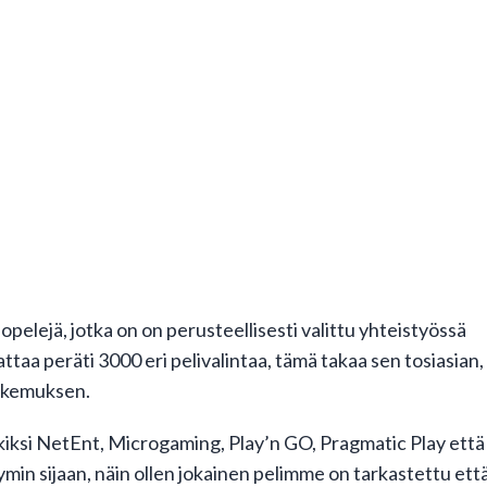
pelejä, jotka on on perusteellisesti valittu yhteistyössä
ttaa peräti 3000 eri pelivalintaa, tämä takaa sen tosiasian,
kokemuksen.
ksi NetEnt, Microgaming, Play’n GO, Pragmatic Play että
min sijaan, näin ollen jokainen pelimme on tarkastettu ett