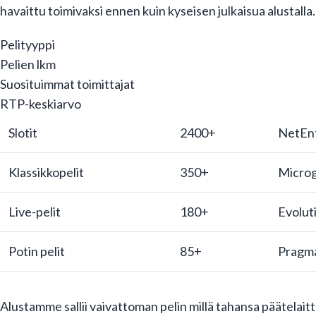
havaittu toimivaksi ennen kuin kyseisen julkaisua alustalla.
Pelityyppi
Pelien lkm
Suosituimmat toimittajat
RTP-keskiarvo
Slotit
2400+
NetEnt
Klassikkopelit
350+
Microg
Live-pelit
180+
Evolut
Potin pelit
85+
Pragma
Alustamme sallii vaivattoman pelin millä tahansa päätelaitte