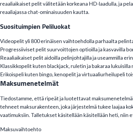
reaaliaikaiset pelit välitetään korkeana HD-laadulla, ja pela
reaaliajassa chat-ominaisuuden kautta.
Suosituimpien Peliluokat
Videopelit yli 800 erinäisen vaihtoehdolla parhaalta pelinta
Progressiiviset pelit suurvoittojen optioilla ja kasvavilla b
Reaaliaikaiset pelit aidoilla pelinjohtajilla ja useammilla erin
Klassikkopelit kuten blackjack, ruletin ja bakaraa lukuisill
Erikoispeli kuten bingo, kenopelit ja virtuaaliurheilupeli t
Maksumenetelmät
Tiedostamme, että ripeät ja luotettavat maksumenetelmät
tehneet maksurakenteen, joka järjestelmä tukee laajaa k
vaatimuksiin. Talletukset käsitellään käsitellään heti, niin
Maksuvaihtoehto