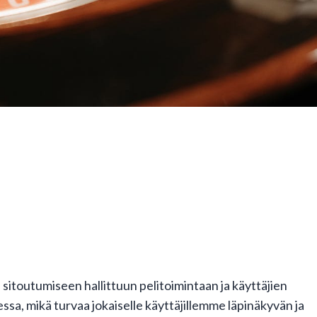
sitoutumiseen hallittuun pelitoimintaan ja käyttäjien
ssa, mikä turvaa jokaiselle käyttäjillemme läpinäkyvän ja