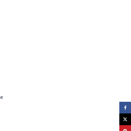
me
Face
X
Pinte