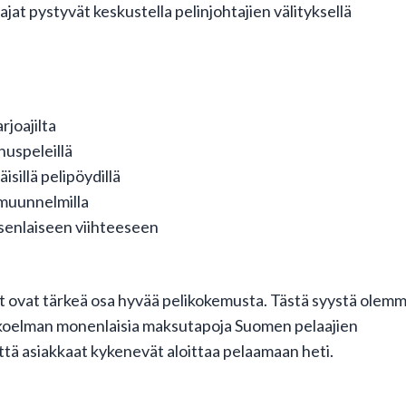
ajat pystyvät keskustella pelinjohtajien välityksellä
rjoajilta
onuspeleillä
äisillä pelipöydillä
a muunnelmilla
oisenlaiseen viihteeseen
 ovat tärkeä osa hyvää pelikokemusta. Tästä syystä olem
okoelman monenlaisia maksutapoja Suomen pelaajien
 että asiakkaat kykenevät aloittaa pelaamaan heti.