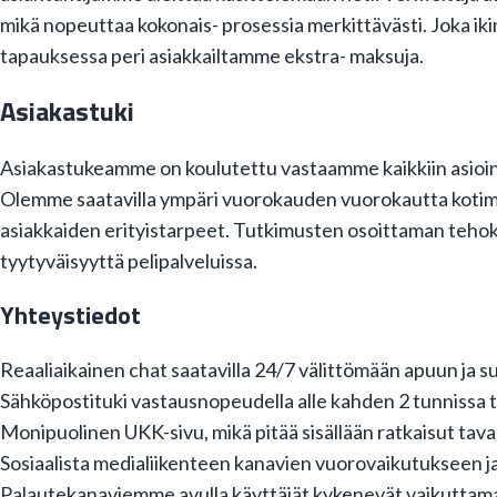
mikä nopeuttaa kokonais- prosessia merkittävästi. Joka i
tapauksessa peri asiakkailtamme ekstra- maksuja.
Asiakastuki
Asiakastukeamme on koulutettu vastaamme kaikkiin asiointii
Olemme saatavilla ympäri vuorokauden vuorokautta kotimaa
asiakkaiden erityistarpeet. Tutkimusten osoittaman tehokas
tyytyväisyyttä pelipalveluissa.
Yhteystiedot
Reaaliaikainen chat saatavilla 24/7 välittömään apuun ja 
Sähköpostituki vastausnopeudella alle kahden 2 tunnissa t
Monipuolinen UKK-sivu, mikä pitää sisällään ratkaisut tavan
Sosiaalista medialiikenteen kanavien vuorovaikutukseen ja
Palautekanaviemme avulla käyttäjät kykenevät vaikuttam