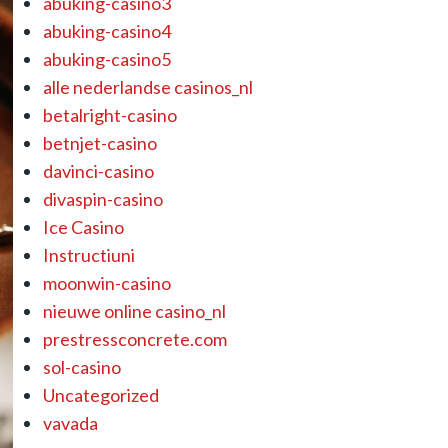
abuking-casino3
abuking-casino4
abuking-casino5
alle nederlandse casinos_nl
betalright-casino
betnjet-casino
davinci-casino
divaspin-casino
Ice Casino
Instructiuni
moonwin-casino
nieuwe online casino_nl
prestressconcrete.com
sol-casino
Uncategorized
vavada