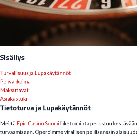
Sisällys
Turvallisuus ja Lupakäytännöt
Pelivalikoima
Maksutavat
Asiakastuki
Tietoturva ja Lupakäytännöt
Meiltä
Epic Casino Suomi
liiketoiminta perustuu kestävään 
turvaamiseen. Operoimme virallisen pelilisenssin alaisuude