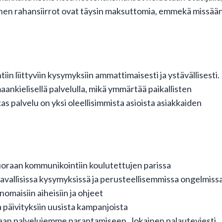
kinen rahansiirrot ovat täysin maksuttomia, emmekä missää
n liittyviin kysymyksiin ammattimaisesti ja ystävällisesti.
nkielisellä palvelulla, mikä ymmärtää paikallisten
 palvelu on yksi oleellisimmista asioista asiakkaiden
suoraan kommunikointiin koulutettujen parissa
avallisissa kysymyksissä ja perusteellisemmissa ongelmiss
omaisiin aiheisiin ja ohjeet
 päivityksiin uusista kampanjoista
aan palvelujemme parantamiseen. Jokainen palauteviesti