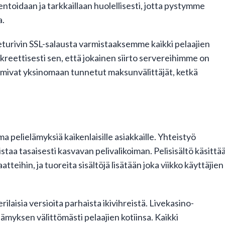
ntoidaan ja tarkkaillaan huolellisesti, jotta pystymme
a.
eturivin SSL-salausta varmistaaksemme kaikki pelaajien
nkreettisesti sen, että jokainen siirto servereihimme on
toimivat yksinomaan tunnetut maksunvälittäjät, ketkä
 pelielämyksiä kaikenlaisille asiakkaille. Yhteistyö
taa tasaisesti kasvavan pelivalikoiman. Pelisisältö käsittä
ihin, ja tuoreita sisältöjä lisätään joka viikko käyttäjien
aisia versioita parhaista ikivihreistä. Livekasino-
ämyksen välittömästi pelaajien kotiinsa. Kaikki