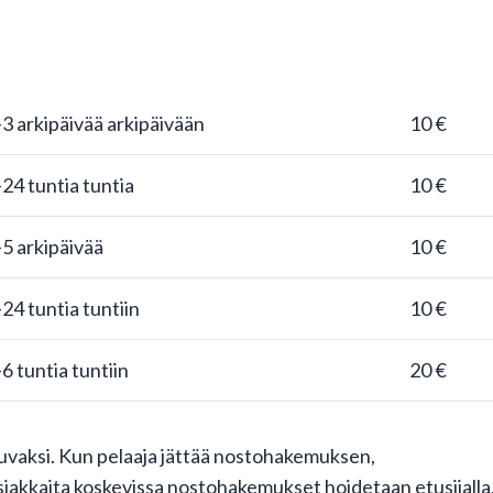
-3 arkipäivää arkipäivään
10 €
-24 tuntia tuntia
10 €
-5 arkipäivää
10 €
-24 tuntia tuntiin
10 €
-6 tuntia tuntiin
20 €
vaksi. Kun pelaaja jättää nostohakemuksen,
asiakkaita koskevissa nostohakemukset hoidetaan etusijalla