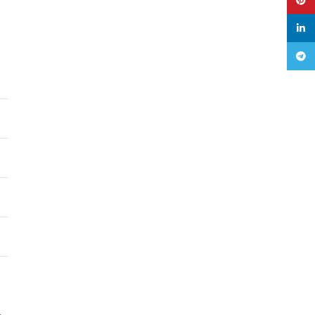
linked
Teleg
,