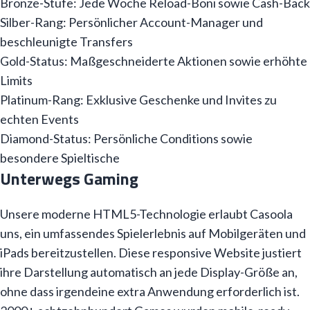
Bronze-Stufe: Jede Woche Reload-Boni sowie Cash-Back
Silber-Rang: Persönlicher Account-Manager und
beschleunigte Transfers
Gold-Status: Maßgeschneiderte Aktionen sowie erhöhte
Limits
Platinum-Rang: Exklusive Geschenke und Invites zu
echten Events
Diamond-Status: Persönliche Conditions sowie
besondere Spieltische
Unterwegs Gaming
Unsere moderne HTML5-Technologie erlaubt Casoola
uns, ein umfassendes Spielerlebnis auf Mobilgeräten und
iPads bereitzustellen. Diese responsive Website justiert
ihre Darstellung automatisch an jede Display-Größe an,
ohne dass irgendeine extra Anwendung erforderlich ist.