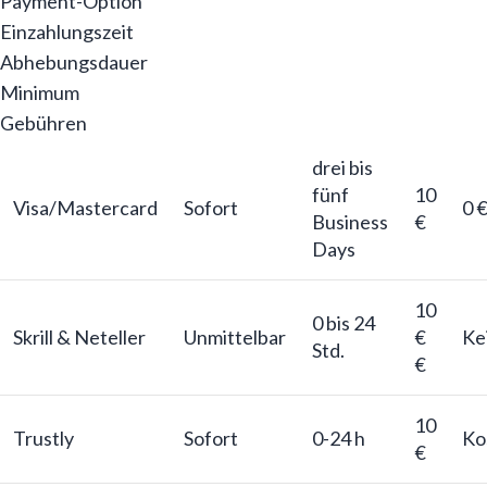
Payment-Option
Einzahlungszeit
Abhebungsdauer
Minimum
Gebühren
drei bis
fünf
10
Visa/Mastercard
Sofort
0 
Business
€
Days
10
0 bis 24
Skrill & Neteller
Unmittelbar
€
Ke
Std.
€
10
Trustly
Sofort
0-24 h
Ko
€