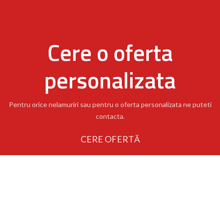
Cere o oferta
personalizata
Pentru orice nelamuriri sau pentru o oferta personalizata ne puteti
contacta.
CERE OFERTĂ