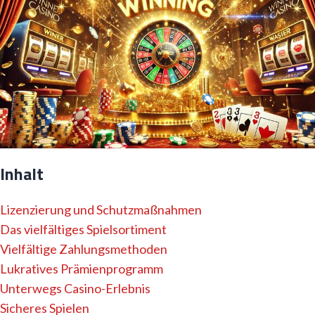
Inhalt
Lizenzierung und Schutzmaßnahmen
Das vielfältiges Spielsortiment
Vielfältige Zahlungsmethoden
Lukratives Prämienprogramm
Unterwegs Casino-Erlebnis
Sicheres Spielen