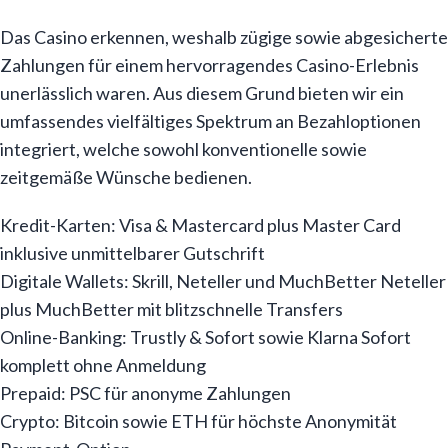
Das Casino erkennen, weshalb zügige sowie abgesicherte
Zahlungen für einem hervorragendes Casino-Erlebnis
unerlässlich waren. Aus diesem Grund bieten wir ein
umfassendes vielfältiges Spektrum an Bezahloptionen
integriert, welche sowohl konventionelle sowie
zeitgemäße Wünsche bedienen.
Kredit-Karten: Visa & Mastercard plus Master Card
inklusive unmittelbarer Gutschrift
Digitale Wallets: Skrill, Neteller und MuchBetter Neteller
plus MuchBetter mit blitzschnelle Transfers
Online-Banking: Trustly & Sofort sowie Klarna Sofort
komplett ohne Anmeldung
Prepaid: PSC für anonyme Zahlungen
Crypto: Bitcoin sowie ETH für höchste Anonymität