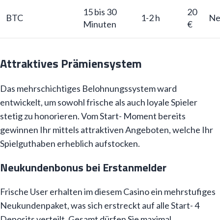
15 bis 30
20
BTC
1-2 h
Ne
Minuten
€
Attraktives Prämiensystem
Das mehrschichtiges Belohnungssystem ward
entwickelt, um sowohl frische als auch loyale Spieler
stetig zu honorieren. Vom Start- Moment bereits
gewinnen Ihr mittels attraktiven Angeboten, welche Ihr
Spielguthaben erheblich aufstocken.
Neukundenbonus bei Erstanmelder
Frische User erhalten im diesem Casino ein mehrstufiges
Neukundenpaket, was sich erstreckt auf alle Start- 4
Deposits verteilt. Gesamt dürfen Sie maximal