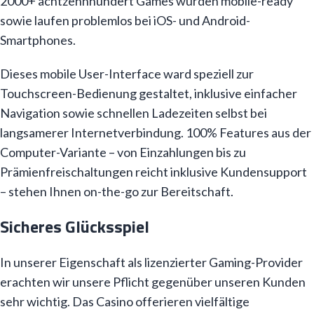
2000+ achtzehnhundert Games wurden mobile-ready
sowie laufen problemlos bei iOS- und Android-
Smartphones.
Dieses mobile User-Interface ward speziell zur
Touchscreen-Bedienung gestaltet, inklusive einfacher
Navigation sowie schnellen Ladezeiten selbst bei
langsamerer Internetverbindung. 100% Features aus der
Computer-Variante – von Einzahlungen bis zu
Prämienfreischaltungen reicht inklusive Kundensupport
– stehen Ihnen on-the-go zur Bereitschaft.
Sicheres Glücksspiel
In unserer Eigenschaft als lizenzierter Gaming-Provider
erachten wir unsere Pflicht gegenüber unseren Kunden
sehr wichtig. Das Casino offerieren vielfältige