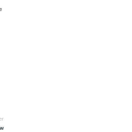
e
er
ew