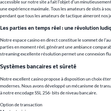
accessible sur notre site a fait l’objet d’un minutieuseme
une expérience maximale. Tous les amateurs de slots à so
pendant que tous les amateurs de tactique aimeront nos je
Les parties en temps réel : une révolution ludi
Notre espace casino en direct constitue le sommet de l’a
parties en moment réel, générant une ambiance comparabl
streaming excellente résolution permet une connexion flu
Systèmes bancaires et sûreté
Notre excellent casino propose à disposition un choix ét
modernes. Nous avons développé un mécanisme de transact
à notre encodage SSL 256- bits de niveau bancaire.
Option de transaction