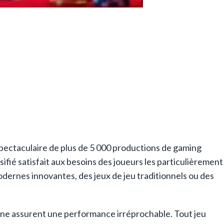
spectaculaire de plus de 5 000 productions de gaming
fié satisfait aux besoins des joueurs les particulièrement
odernes innovantes, des jeux de jeu traditionnels ou des
ine assurent une performance irréprochable. Tout jeu