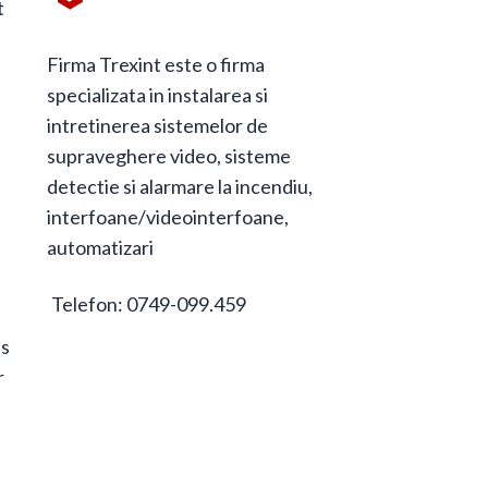
t
Firma Trexint este o firma
specializata in instalarea si
intretinerea sistemelor de
supraveghere video, sisteme
detectie si alarmare la incendiu,
interfoane/videointerfoane,
automatizari
Telefon: 0749-099.459
es
r