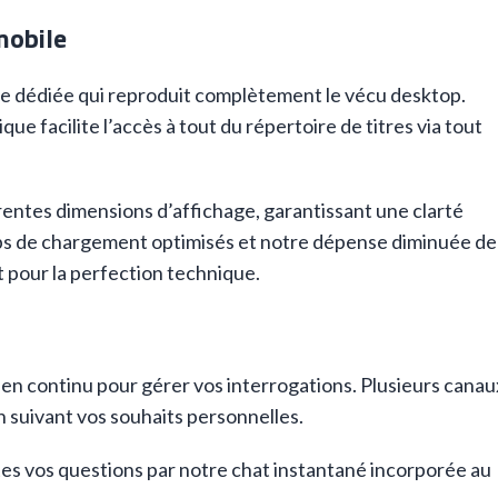
mobile
le dédiée qui reproduit complètement le vécu desktop.
e facilite l’accès à tout du répertoire de titres via tout
entes dimensions d’affichage, garantissant une clarté
mps de chargement optimisés et notre dépense diminuée de
 pour la perfection technique.
 en continu pour gérer vos interrogations. Plusieurs canau
 suivant vos souhaits personnelles.
es vos questions par notre chat instantané incorporée au