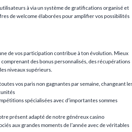
ilisateurs à via un système de gratifications organisé et
fres de welcome élaborées pour amplifier vos possibilités
ne de vos participation contribue à ton évolution. Mieux
és comprenant des bonus personnalisés, des récupérations
 les niveaux supérieurs.
toutes vos paris non gagnantes par semaine, changeant le
tunités
ompétitions spécialisées avec d’importantes sommes
votre présent adapté de notre généreux casino
ociés aux grandes moments de l’année avec de véritables