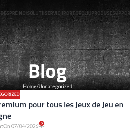
DESPRE NOI
SOLUTII
SERVICII
PORTOFOLIU
PRODUSE
SUPPO
Blog
Home
Uncategorized
EGORIZED
remium pour tous les Jeux de Jeu en
gne
0
nt
On 07/04/2026