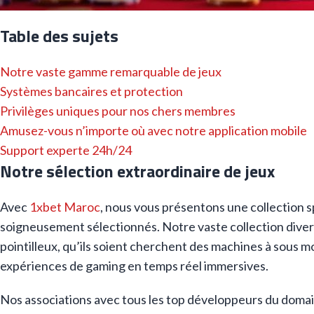
Table des sujets
Notre vaste gamme remarquable de jeux
Systèmes bancaires et protection
Privilèges uniques pour nos chers membres
Amusez-vous n’importe où avec notre application mobile
Support experte 24h/24
Notre sélection extraordinaire de jeux
Avec
1xbet Maroc
, nous vous présentons une collection 
soigneusement sélectionnés. Notre vaste collection diversi
pointilleux, qu’ils soient cherchent des machines à sous m
expériences de gaming en temps réel immersives.
Nos associations avec tous les top développeurs du doma