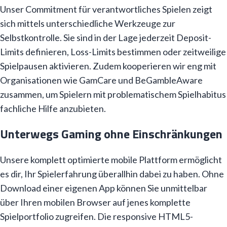
Unser Commitment für verantwortliches Spielen zeigt
sich mittels unterschiedliche Werkzeuge zur
Selbstkontrolle. Sie sind in der Lage jederzeit Deposit-
Limits definieren, Loss-Limits bestimmen oder zeitweilige
Spielpausen aktivieren. Zudem kooperieren wir eng mit
Organisationen wie GamCare und BeGambleAware
zusammen, um Spielern mit problematischem Spielhabitus
fachliche Hilfe anzubieten.
Unterwegs Gaming ohne Einschränkungen
Unsere komplett optimierte mobile Plattform ermöglicht
es dir, Ihr Spielerfahrung überallhin dabei zu haben. Ohne
Download einer eigenen App können Sie unmittelbar
über Ihren mobilen Browser auf jenes komplette
Spielportfolio zugreifen. Die responsive HTML5-