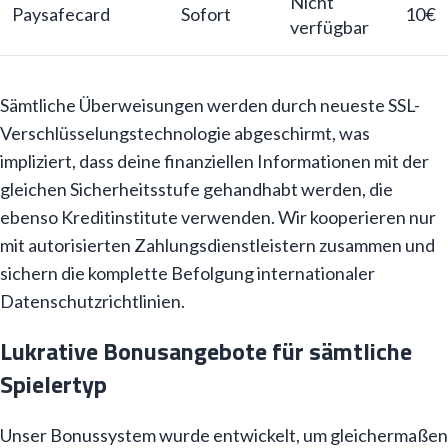
Nicht
Paysafecard
Sofort
10€
verfügbar
Sämtliche Überweisungen werden durch neueste SSL-
Verschlüsselungstechnologie abgeschirmt, was
impliziert, dass deine finanziellen Informationen mit der
gleichen Sicherheitsstufe gehandhabt werden, die
ebenso Kreditinstitute verwenden. Wir kooperieren nur
mit autorisierten Zahlungsdienstleistern zusammen und
sichern die komplette Befolgung internationaler
Datenschutzrichtlinien.
Lukrative Bonusangebote für sämtliche
Spielertyp
Unser Bonussystem wurde entwickelt, um gleichermaßen