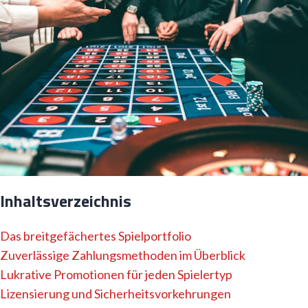
Inhaltsverzeichnis
Das breitgefächertes Spielportfolio
Zuverlässige Zahlungsmethoden im Überblick
Lukrative Promotionen für jeden Spielertyp
Lizensierung und Sicherheitsvorkehrungen