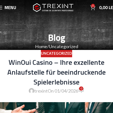
MENU
0,00
LE
0
Blog
Home
Uncategorized
UNCATEGORIZED
WinOui Casino – Ihre exzellente
Anlaufstelle für beeindruckende
Spielerlebnisse
0
trexint
On 01/04/2026