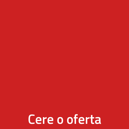
Cere o oferta