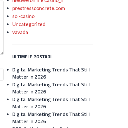
nieuwe online casino_nl
prestressconcrete.com
sol-casino
Uncategorized
vavada
ULTIMELE POSTARI
Digital Marketing Trends That Still
Matter in 2026
Digital Marketing Trends That Still
Matter in 2026
Digital Marketing Trends That Still
Matter in 2026
Digital Marketing Trends That Still
Matter in 2026