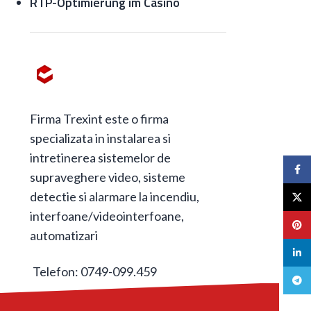
RTP-Optimierung im Casino
Firma Trexint este o firma
specializata in instalarea si
intretinerea sistemelor de
Face
supraveghere video, sisteme
detectie si alarmare la incendiu,
X
interfoane/videointerfoane,
Pinte
automatizari
linked
Telefon: 0749-099.459
Teleg