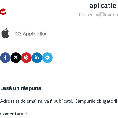
aplicati
Posted by
nanob
Lasă un răspuns
Adresa ta de email nu va fi publicată.
Câmpurile obligatori
Comentariu
*