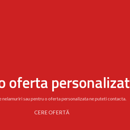
o oferta personaliza
e nelamuriri sau pentru o oferta personalizata ne puteti contacta.
CERE OFERTĂ