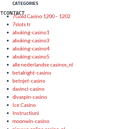
CATEGORIES
RT
CONTACT
7Gold Casino 1200 – 1202
7slots tr
abuking-casino1
abuking-casino3
abuking-casino4
abuking-casino5
alle nederlandse casinos_nl
betalright-casino
betnjet-casino
davinci-casino
divaspin-casino
Ice Casino
Instructiuni
moonwin-casino