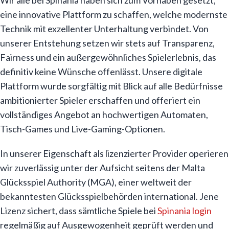
Wir alle bei Spinania haben sich zum Vorhaben gesetzt,
eine innovative Plattform zu schaffen, welche modernste
Technik mit exzellenter Unterhaltung verbindet. Von
unserer Entstehung setzen wir stets auf Transparenz,
Fairness und ein außergewöhnliches Spielerlebnis, das
definitiv keine Wünsche offenlässt. Unsere digitale
Plattform wurde sorgfältig mit Blick auf alle Bedürfnisse
ambitionierter Spieler erschaffen und offeriert ein
vollständiges Angebot an hochwertigen Automaten,
Tisch-Games und Live-Gaming-Optionen.
In unserer Eigenschaft als lizenzierter Provider operieren
wir zuverlässig unter der Aufsicht seitens der Malta
Glücksspiel Authority (MGA), einer weltweit der
bekanntesten Glücksspielbehörden international. Jene
Lizenz sichert, dass sämtliche Spiele bei
Spinania login
regelmäßig auf Ausgewogenheit geprüft werden und