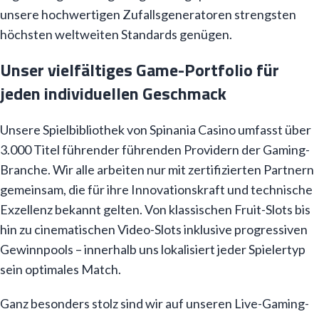
unsere hochwertigen Zufallsgeneratoren strengsten
höchsten weltweiten Standards genügen.
Unser vielfältiges Game-Portfolio für
jeden individuellen Geschmack
Unsere Spielbibliothek von Spinania Casino umfasst über
3.000 Titel führender führenden Providern der Gaming-
Branche. Wir alle arbeiten nur mit zertifizierten Partnern
gemeinsam, die für ihre Innovationskraft und technische
Exzellenz bekannt gelten. Von klassischen Fruit-Slots bis
hin zu cinematischen Video-Slots inklusive progressiven
Gewinnpools – innerhalb uns lokalisiert jeder Spielertyp
sein optimales Match.
Ganz besonders stolz sind wir auf unseren Live-Gaming-