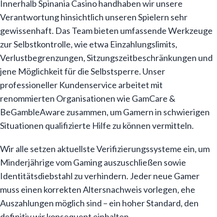
Innerhalb Spinania Casino handhaben wir unsere
Verantwortung hinsichtlich unseren Spielern sehr
gewissenhaft. Das Team bieten umfassende Werkzeuge
zur Selbstkontrolle, wie etwa Einzahlungslimits,
Verlustbegrenzungen, Sitzungszeitbeschränkungen und
jene Möglichkeit für die Selbstsperre. Unser
professioneller Kundenservice arbeitet mit
renommierten Organisationen wie GamCare &
BeGambleAware zusammen, um Gamern in schwierigen
Situationen qualifizierte Hilfe zu können vermitteln.
Wir alle setzen aktuellste Verifizierungssysteme ein, um
Minderjährige vom Gaming auszuschließen sowie
Identitätsdiebstahl zu verhindern. Jeder neue Gamer
muss einen korrekten Altersnachweis vorlegen, ehe
Auszahlungen möglich sind – ein hoher Standard, den
definitiv wir konsequent einhalten.