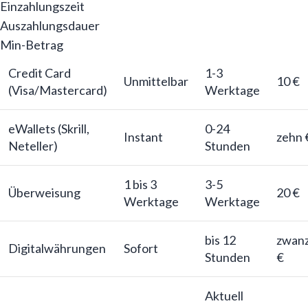
Einzahlungszeit
Auszahlungsdauer
Min-Betrag
Credit Card
1-3
Unmittelbar
10 €
(Visa/Mastercard)
Werktage
eWallets (Skrill,
0-24
Instant
zehn 
Neteller)
Stunden
1 bis 3
3-5
Überweisung
20 €
Werktage
Werktage
bis 12
zwanz
Digitalwährungen
Sofort
Stunden
€
Aktuell