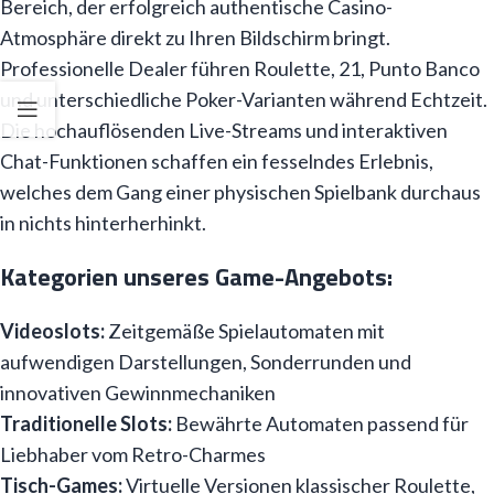
Bereich, der erfolgreich authentische Casino-
Atmosphäre direkt zu Ihren Bildschirm bringt.
Professionelle Dealer führen Roulette, 21, Punto Banco
und unterschiedliche Poker-Varianten während Echtzeit.
Die hochauflösenden Live-Streams und interaktiven
Chat-Funktionen schaffen ein fesselndes Erlebnis,
welches dem Gang einer physischen Spielbank durchaus
in nichts hinterherhinkt.
Kategorien unseres Game-Angebots:
Videoslots:
Zeitgemäße Spielautomaten mit
aufwendigen Darstellungen, Sonderrunden und
innovativen Gewinnmechaniken
Traditionelle Slots:
Bewährte Automaten passend für
Liebhaber vom Retro-Charmes
Tisch-Games:
Virtuelle Versionen klassischer Roulette,