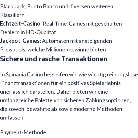
Black Jack, Punto Banco und diversen weiteren
Klassikern
Echtzeit-Casino:
Real-Time-Games mit geschulten
Dealern in HD-Qualität
Jackpot-Games:
Automaten mit ansteigenden
Preispools, welche Millionengewinne bieten
Sichere und rasche Transaktionen
In Spinania Casino begreifen wir, wie wichtig reibungslose
Finanztransaktionen für ein positives Spielerlebnis
unerlässlich darstellen. Daher bieten wir eine
umfangreiche Palette von sicheren Zahlungsoptionen,
die sowohl bewährte als sowie moderne Methoden
umfassen.
Payment-Methode