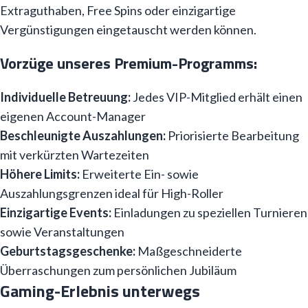
Extraguthaben, Free Spins oder einzigartige
Vergünstigungen eingetauscht werden können.
Vorzüge unseres Premium-Programms:
Individuelle Betreuung:
Jedes VIP-Mitglied erhält einen
eigenen Account-Manager
Beschleunigte Auszahlungen:
Priorisierte Bearbeitung
mit verkürzten Wartezeiten
Höhere Limits:
Erweiterte Ein- sowie
Auszahlungsgrenzen ideal für High-Roller
Einzigartige Events:
Einladungen zu speziellen Turnieren
sowie Veranstaltungen
Geburtstagsgeschenke:
Maßgeschneiderte
Überraschungen zum persönlichen Jubiläum
Gaming-Erlebnis unterwegs