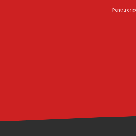
Pentru oric