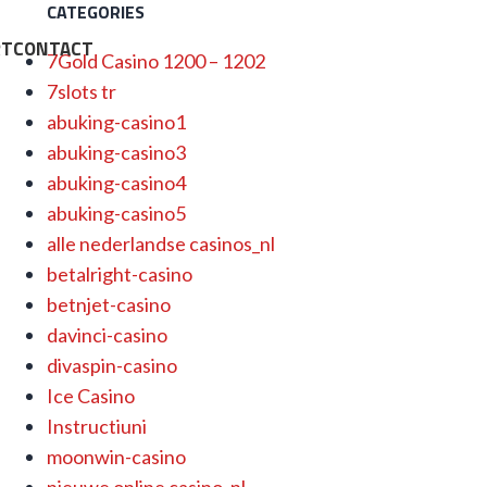
CATEGORIES
RT
CONTACT
7Gold Casino 1200 – 1202
7slots tr
abuking-casino1
abuking-casino3
abuking-casino4
abuking-casino5
alle nederlandse casinos_nl
betalright-casino
betnjet-casino
davinci-casino
divaspin-casino
Ice Casino
Instructiuni
moonwin-casino