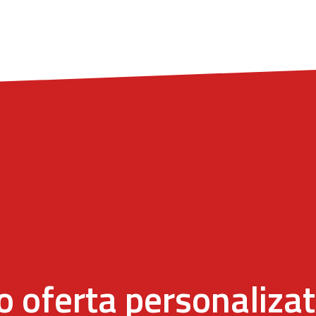
o oferta personaliza