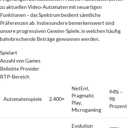
zu aktuellen Video-Automaten mit neuartigen
Funktionen – das Spektrum bedient sämtliche
Präferenzen ab. Insbesondere bemerkenswert sind
unsere progressiven Gewinn-Spiele, in welchen häufig
bahnbrechende Beträge gewonnen werden.
Spielart
Anzahl von Games
Beliebte Provider
RTP-Bereich
NetEnt,
94% –
Pragmatic
Automatenspiele
2.400+
98
Play,
Prozent
Microgaming
Evolution