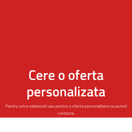
Cere o oferta
personalizata
Pentru orice nelamuriri sau pentru o oferta personalizata ne puteti
contacta.
CERE OFERTĂ