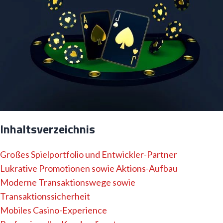
Inhaltsverzeichnis
Großes Spielportfolio und Entwickler-Partner
Lukrative Promotionen sowie Aktions-Aufbau
Moderne Transaktionswege sowie
Transaktionssicherheit
Mobiles Casino-Experience