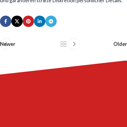
und garantieren strikte Diskretion persönlicher Details.
Newer
Older