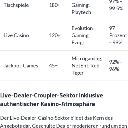
97% –
Tischspiele
180+
Gaming,
99.5%
Playtech
Evolution
97
Live Casino
120+
Gaming,
Prozent
Ezugi
– 99%
Microgaming,
92% –
Jackpot-Games
45+
NetEnt, Red
96%
Tiger
Live-Dealer-Croupier-Sektor inklusive
authentischer Kasino-Atmosphäre
Der Live-Dealer-Casino-Sektor bildet das Kern des
Angebots dar. Geschulte Dealer moderieren rund um den