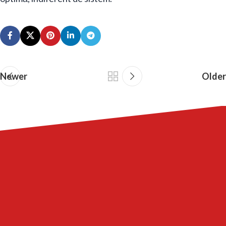
Newer
Older