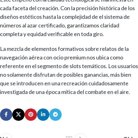
cada faceta del creación. Con la precisión histórica de los
diseños estéticos hasta la complejidad de el sistema de
números al azar certificado, garantizamos claridad
completa y equidad verificable en toda giro.
La mezcla de elementos formativos sobre relatos de la
navegación aérea con ocio premium nos ubica como
referente en el segmento de slots temáticos. Los usuarios
no solamente disfrutan de posibles ganancias, más bien
que se introducen en una recreación cuidadosamente
investigada de una época mítica del combate en el aire.