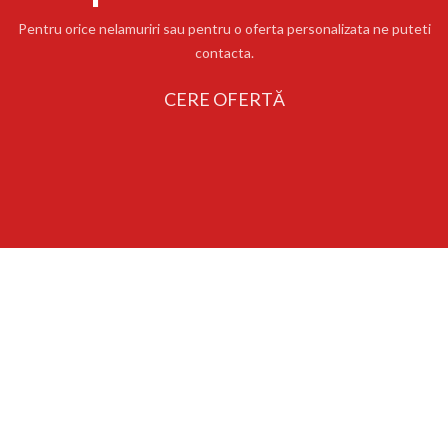
Pentru orice nelamuriri sau pentru o oferta personalizata ne puteti
contacta.
CERE OFERTĂ