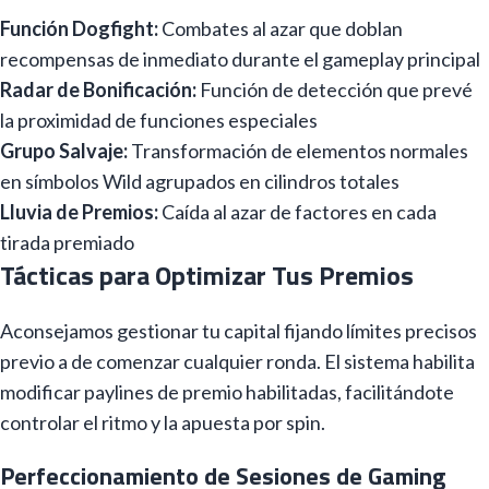
Función Dogfight:
Combates al azar que doblan
recompensas de inmediato durante el gameplay principal
Radar de Bonificación:
Función de detección que prevé
la proximidad de funciones especiales
Grupo Salvaje:
Transformación de elementos normales
en símbolos Wild agrupados en cilindros totales
Lluvia de Premios:
Caída al azar de factores en cada
tirada premiado
Tácticas para Optimizar Tus Premios
Aconsejamos gestionar tu capital fijando límites precisos
previo a de comenzar cualquier ronda. El sistema habilita
modificar paylines de premio habilitadas, facilitándote
controlar el ritmo y la apuesta por spin.
Perfeccionamiento de Sesiones de Gaming