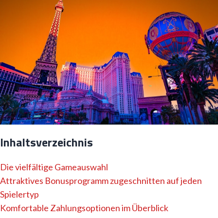
Inhaltsverzeichnis
Die vielfältige Gameauswahl
Attraktives Bonusprogramm zugeschnitten auf jeden
Spielertyp
Komfortable Zahlungsoptionen im Überblick