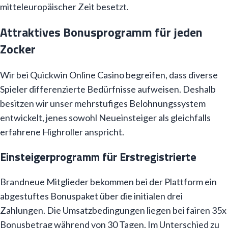
mitteleuropäischer Zeit besetzt.
Attraktives Bonusprogramm für jeden
Zocker
Wir bei Quickwin Online Casino begreifen, dass diverse
Spieler differenzierte Bedürfnisse aufweisen. Deshalb
besitzen wir unser mehrstufiges Belohnungssystem
entwickelt, jenes sowohl Neueinsteiger als gleichfalls
erfahrene Highroller anspricht.
Einsteigerprogramm für Erstregistrierte
Brandneue Mitglieder bekommen bei der Plattform ein
abgestuftes Bonuspaket über die initialen drei
Zahlungen. Die Umsatzbedingungen liegen bei fairen 35x
Bonusbetrag während von 30 Tagen. Im Unterschied zu