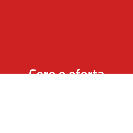
Cere o oferta
personalizata
Pentru orice nelamuriri sau pentru o oferta personalizata ne puteti
contacta.
CERE OFERTĂ