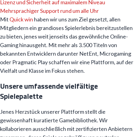
Lizenz und Sicherheit auf maximalem Niveau
Mehrsprachiger Support rund um alle Uhr
Mit
Quick win
haben wir uns zum Ziel gesetzt, allen
Mitgliedern ein grandioses Spielerlebnis bereitzustellen
zu bieten, jenes weit jenseits das gewöhnliche Online-
Gaming hinausgeht. Mit mehr als 3.500 Titeln von
bekannten Entwicklern darunter NetEnt, Microgaming
oder Pragmatic Play schaffen wir eine Plattform, auf der
Vielfalt und Klasse im Fokus stehen.
Unsere umfassende vielfältige
Spielepalette
Jenes Herzstück unserer Plattform stellt die
gewissenhaft kuratierte Gamebibliothek. Wir
kollaborieren ausschließlich mit zertifizierten Anbietern