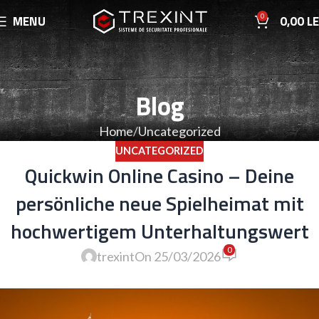
MENU
0,00
LE
0
Blog
Home
Uncategorized
UNCATEGORIZED
Quickwin Online Casino – Deine
persönliche neue Spielheimat mit
hochwertigem Unterhaltungswert
0
trexint
On 25/03/2026