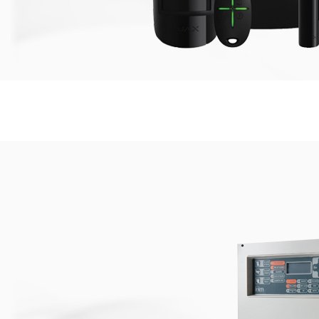
Sisteme de detectie si avertizare la
Efractie