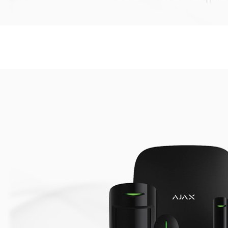
Sisteme de
Supraveghere Video
cu acces la distanta