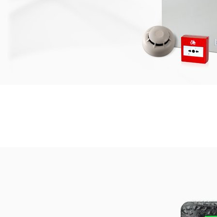
Sisteme detectie si
avertizare la
Incendiu