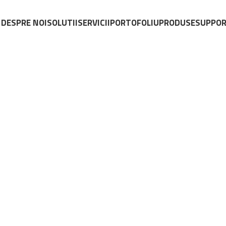
DESPRE NOI
SOLUTII
SERVICII
PORTOFOLIU
PRODUSE
SUPPO