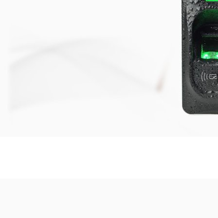
Sisteme de
Control Acces si
Pontaj Electronic