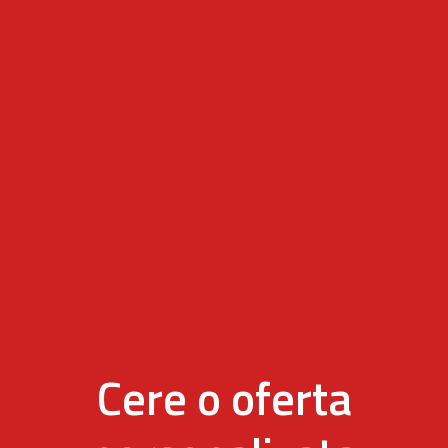
Cere o oferta