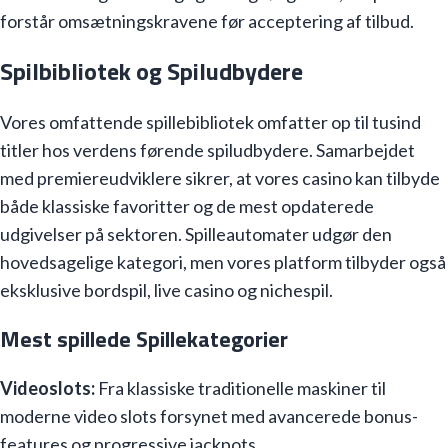
forstår omsætningskravene før acceptering af tilbud.
Spilbibliotek og Spiludbydere
Vores omfattende spillebibliotek omfatter op til tusind
titler hos verdens førende spiludbydere. Samarbejdet
med premiereudviklere sikrer, at vores casino kan tilbyde
både klassiske favoritter og de mest opdaterede
udgivelser på sektoren. Spilleautomater udgør den
hovedsagelige kategori, men vores platform tilbyder også
eksklusive bordspil, live casino og nichespil.
Mest spillede Spillekategorier
Videoslots:
Fra klassiske traditionelle maskiner til
moderne video slots forsynet med avancerede bonus-
features og progressive jackpots