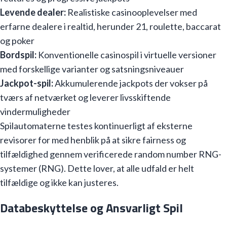
Levende dealer:
Realistiske casinooplevelser med
erfarne dealere i realtid, herunder 21, roulette, baccarat
og poker
Bordspil:
Konventionelle casinospil i virtuelle versioner
med forskellige varianter og satsningsniveauer
Jackpot-spil:
Akkumulerende jackpots der vokser på
tværs af netværket og leverer livsskiftende
vindermuligheder
Spilautomaterne testes kontinuerligt af eksterne
revisorer for med henblik på at sikre fairness og
tilfældighed gennem verificerede random number RNG-
systemer (RNG). Dette lover, at alle udfald er helt
tilfældige og ikke kan justeres.
Databeskyttelse og Ansvarligt Spil