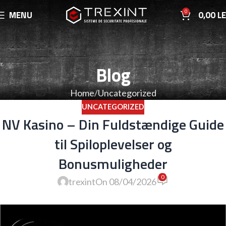
MENU
0,00
LE
0
Blog
Home
Uncategorized
UNCATEGORIZED
NV Kasino – Din Fuldstændige Guide
til Spiloplevelser og
Bonusmuligheder
0
trexint
On 08/04/2026