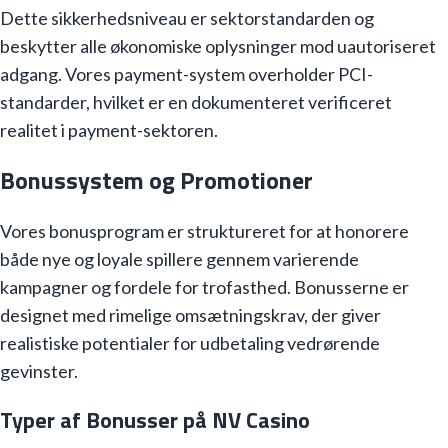
Dette sikkerhedsniveau er sektorstandarden og
beskytter alle økonomiske oplysninger mod uautoriseret
adgang. Vores payment-system overholder PCI-
standarder, hvilket er en dokumenteret verificeret
realitet i payment-sektoren.
Bonussystem og Promotioner
Vores bonusprogram er struktureret for at honorere
både nye og loyale spillere gennem varierende
kampagner og fordele for trofasthed. Bonusserne er
designet med rimelige omsætningskrav, der giver
realistiske potentialer for udbetaling vedrørende
gevinster.
Typer af Bonusser på NV Casino