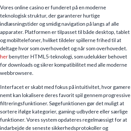
Vores online casino er funderet på en moderne
teknologisk struktur, der garanterer hurtige
indlæsningstider og smidig navigation på langs af alle
apparater. Platformen er tilpasset til både desktop, tablet
og mobiltelefoner, hvilket tildeler spillerne frihed til at
deltage hvor som overhovedet og når som overhovedet.
her
benytter HTML5-teknologi, som udelukker behovet
for downloads og sikrer kompatibilitet med alle moderne
webbrowsere.
Interfacet er skabt med fokus på intuitivitet, hvor gamere
nemt kan lokalisere deres favorit spil gennem progressive
filtreringsfunktioner. Søgefunktionen gør det muligt at
sortere ifølge kategorier, gaming-udbydere eller særlige
funktioner. Vores system opdateres regelmæssigt for at
indarbejde de seneste sikkerhedsprotokoller og