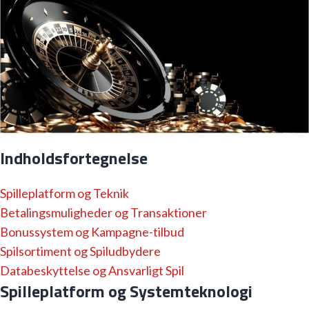
Indholdsfortegnelse
Spilleplatform og Teknik
Betalingsmuligheder og Transaktioner
Bonussystem og Kampagne-tilbud
Spilsortiment og Spiludbydere
Databeskyttelse og Ansvarligt Spil
Spilleplatform og Systemteknologi