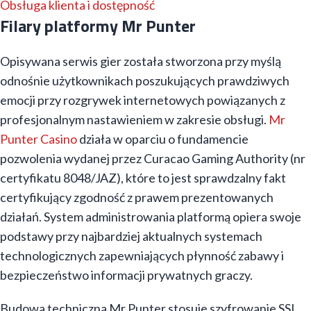
Obsługa klienta i dostępność
Filary platformy Mr Punter
Opisywana serwis gier została stworzona przy myślą
odnośnie użytkownikach poszukujących prawdziwych
emocji przy rozgrywek internetowych powiązanych z
profesjonalnym nastawieniem w zakresie obsługi.
Mr
Punter Casino
działa w oparciu o fundamencie
pozwolenia wydanej przez Curacao Gaming Authority (nr
certyfikatu 8048/JAZ), które to jest sprawdzalny fakt
certyfikujący zgodność z prawem prezentowanych
działań. System administrowania platformą opiera swoje
podstawy przy najbardziej aktualnych systemach
technologicznych zapewniających płynność zabawy i
bezpieczeństwo informacji prywatnych graczy.
Budowa techniczna Mr Punter stosuje szyfrowanie SSL