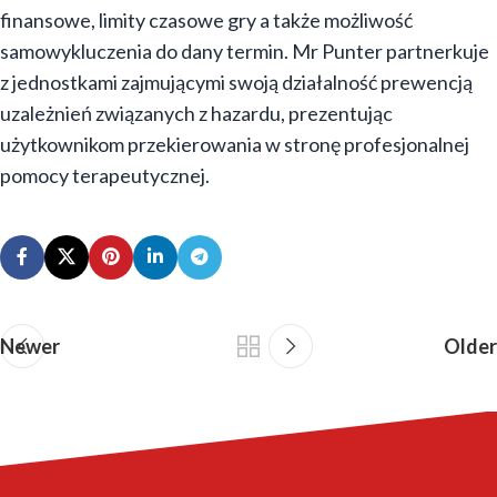
finansowe, limity czasowe gry a także możliwość
samowykluczenia do dany termin. Mr Punter partnerkuje
z jednostkami zajmującymi swoją działalność prewencją
uzależnień związanych z hazardu, prezentując
użytkownikom przekierowania w stronę profesjonalnej
pomocy terapeutycznej.
Newer
Older