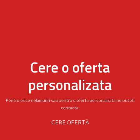
Cere o oferta
personalizata
Pentru orice nelamuriri sau pentru o oferta personalizata ne puteti
contacta.
CERE OFERTĂ