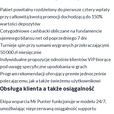
Pakiet powitalny rozdzielony do pierwsze cztery wpłaty
przy całkowitą kwotą promocji dochodzącą do 150%
wartości depozytów
Cotygodniowe cashbacki obliczane na fundamencie
ujemnego bilansu net od poprzedniego 7 dni
Turnieje spin przy sumami wygranych przekraczającymi
50 000 zł miesięcznie
Indywidualne propozycje odnośnie klientów VIP biorące
pod uwagę specyficzne upodobania w grach
Program rekomendacji oferujący premie jednocześnie
polecającemu, jak a także świeżemu użytkownikowi
Obsługa klienta a także osiągalność
Ekipa wsparcia Mr Punter funkcjonuje w modelu 24/7,
umożliwiając nieprzerwaną osiągalność supportu