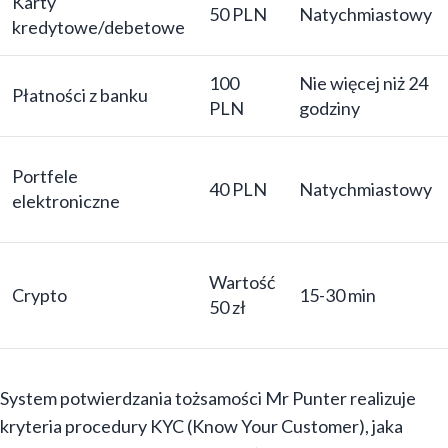
Karty
50 PLN
Natychmiastowy
kredytowe/debetowe
100
Nie więcej niż 24
Płatności z banku
PLN
godziny
Portfele
40 PLN
Natychmiastowy
elektroniczne
Wartość
Crypto
15-30 min
50 zł
System potwierdzania tożsamości Mr Punter realizuje
kryteria procedury KYC (Know Your Customer), jaka