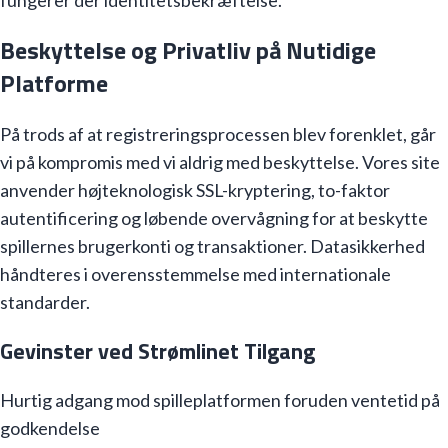
fungerer der identitetsbekræftelse.
Beskyttelse og Privatliv på Nutidige
Platforme
På trods af at registreringsprocessen blev forenklet, går
vi på kompromis med vi aldrig med beskyttelse. Vores site
anvender højteknologisk SSL-kryptering, to-faktor
autentificering og løbende overvågning for at beskytte
spillernes brugerkonti og transaktioner. Datasikkerhed
håndteres i overensstemmelse med internationale
standarder.
Gevinster ved Strømlinet Tilgang
Hurtig adgang mod spilleplatformen foruden ventetid på
godkendelse