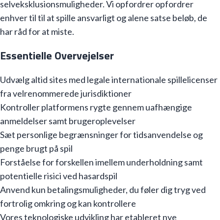
selveksklusionsmuligheder. Vi opfordrer opfordrer
enhver til til at spille ansvarligt og alene satse beløb, de
har råd for at miste.
Essentielle Overvejelser
Udvælg altid sites med legale internationale spillelicenser
fra velrenommerede jurisdiktioner
Kontroller platformens rygte gennem uafhængige
anmeldelser samt brugeroplevelser
Sæt personlige begrænsninger for tidsanvendelse og
penge brugt på spil
Forståelse for forskellen imellem underholdning samt
potentielle risici ved hasardspil
Anvend kun betalingsmuligheder, du føler dig tryg ved
fortrolig omkring og kan kontrollere
Vores teknologiske udvikling har etableret nye