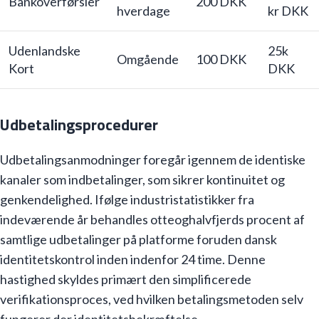
Bankoverførsler
200 DKK
hverdage
kr DKK
Udenlandske
25k
Omgående
100 DKK
Kort
DKK
Udbetalingsprocedurer
Udbetalingsanmodninger foregår igennem de identiske
kanaler som indbetalinger, som sikrer kontinuitet og
genkendelighed. Ifølge industristatistikker fra
indeværende år behandles otteoghalvfjerds procent af
samtlige udbetalinger på platforme foruden dansk
identitetskontrol inden indenfor 24 time. Denne
hastighed skyldes primært den simplificerede
verifikationsproces, ved hvilken betalingsmetoden selv