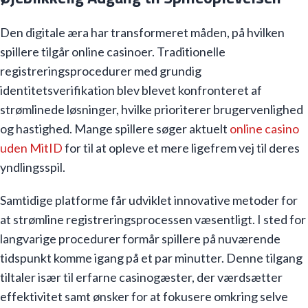
Den digitale æra har transformeret måden, på hvilken
spillere tilgår online casinoer. Traditionelle
registreringsprocedurer med grundig
identitetsverifikation blev blevet konfronteret af
strømlinede løsninger, hvilke prioriterer brugervenlighed
og hastighed. Mange spillere søger aktuelt
online casino
uden MitID
for til at opleve et mere ligefrem vej til deres
yndlingsspil.
Samtidige platforme får udviklet innovative metoder for
at strømline registreringsprocessen væsentligt. I sted for
langvarige procedurer formår spillere på nuværende
tidspunkt komme igang på et par minutter. Denne tilgang
tiltaler især til erfarne casinogæster, der værdsætter
effektivitet samt ønsker for at fokusere omkring selve