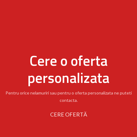
Cere o oferta
personalizata
Pentru orice nelamuriri sau pentru o oferta personalizata ne puteti
contacta.
CERE OFERTĂ