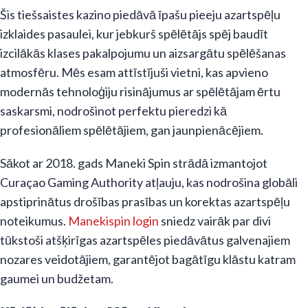
Šis tiešsaistes kazino piedāvā īpašu pieeju azartspēļu
izklaides pasaulei, kur jebkurš spēlētājs spēj baudīt
izcilākās klases pakalpojumu un aizsargātu spēlēšanas
atmosfēru. Mēs esam attīstījuši vietni, kas apvieno
modernās tehnoloģiju risinājumus ar spēlētājam ērtu
saskarsmi, nodrošinot perfektu pieredzi kā
profesionāliem spēlētājiem, gan jaunpienācējiem.
Sākot ar 2018. gads Maneki Spin strādā izmantojot
Curaçao Gaming Authority atļauju, kas nodrošina globāli
apstiprinātus drošības prasības un korektas azartspēļu
noteikumus.
Manekispin login
sniedz vairāk par divi
tūkstoši atšķirīgas azartspēles piedāvātus galvenajiem
nozares veidotājiem, garantējot bagātīgu klāstu katram
gaumei un budžetam.