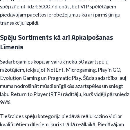
spēj izņemt līdz €5000 7 dienās, bet VIP spēlētājiem
piedāvājam paceltos ierobežojumus kā arī pirmšķirīgu
transakciju izpildi.
Spēļu Sortiments kā arī Apkalpošanas
Līmenis
Sadarbojamies kopā ar vairāk nekā 50 azartspēļu
ražotājiem, iekļaujot NetEnt, Microgaming, Play’n GO,
Evolution Gaming un Pragmatic Play. Šāda sadarbība ļauj
mums nodrošināt mūsdienīgākās azartspēles un sniegt
labu Return to Player (RTP) rādītāju, kurš vidēji pārsniedz
96%.
Tiešraides spēļu kategorija piedāvā reālu kazino vidi ar
kvalificētiem dīleriem, kuri strādā reāllaikā. Piedāvājam