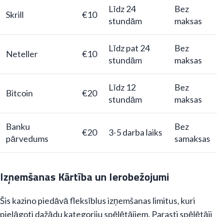
Līdz 24
Bez
Skrill
€10
stundām
maksas
Līdz pat 24
Bez
Neteller
€10
stundām
maksas
Līdz 12
Bez
Bitcoin
€20
stundām
maksas
Banku
Bez
€20
3-5 darba laiks
pārvedums
samaksas
Izņemšanas Kārtība un Ierobežojumi
Šis kazino piedāvā fleksīblus izņemšanas limitus, kuri
pielāgoti dažādu kategoriju spēlētājiem. Parasti spēlētāji