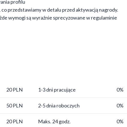
nia profilu
, co przedstawiamy w detalu przed aktywacją nagrody.
żde wymogi są wyraźnie sprecyzowane w regulaminie
20 PLN
1-3 dni pracujące
0%
50 PLN
2-5 dnia roboczych
0%
20 PLN
Maks. 24 godz.
0%