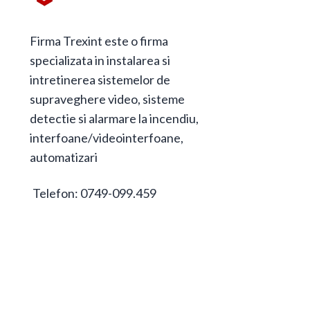
Firma Trexint este o firma
specializata in instalarea si
intretinerea sistemelor de
supraveghere video, sisteme
detectie si alarmare la incendiu,
interfoane/videointerfoane,
automatizari
Telefon: 0749-099.459