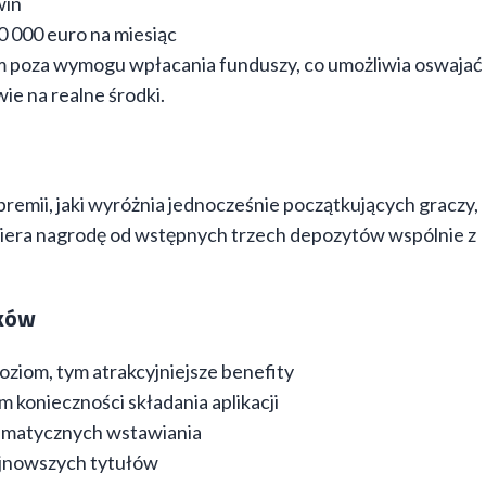
win
 000 euro na miesiąc
ym poza wymogu wpłacania funduszy, co umożliwia oswajać
ie na realne środki.
emii, jaki wyróżnia jednocześnie początkujących graczy,
awiera nagrodę od wstępnych trzech depozytów wspólnie z
ików
oziom, tym atrakcyjniejsze benefity
konieczności składania aplikacji
ematycznych wstawiania
ajnowszych tytułów