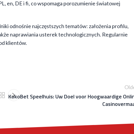
u PL, en, DE i fi, co wspomaga porozumienie światowej
ki odnośnie najczęstszych tematów: założenia profilu,
kże naprawiania usterek technologicznych. Regularnie
od klientów.
Old
KokoBet Speelhuis: Uw Doel voor Hoogwaardige Onli
Casinoverma