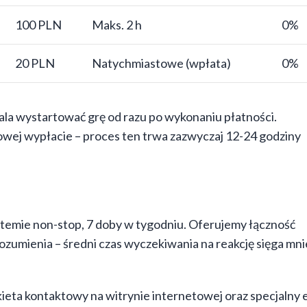
100 PLN
Maks. 2 h
0%
20 PLN
Natychmiastowe (wpłata)
0%
a wystartować grę od razu po wykonaniu płatności.
owej wypłacie – proces ten trwa zazwyczaj 12-24 godziny
emie non-stop, 7 doby w tygodniu. Oferujemy łączność
ozumienia – średni czas wyczekiwania na reakcję sięga mni
ieta kontaktowy na witrynie internetowej oraz specjalny 