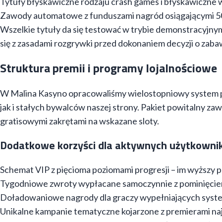
Tytuły błyskawiczne rodzaju crash games i błyskawiczne 
Zawody automatowe z funduszami nagród osiągającymi 50
Wszelkie tytuły da się testować w trybie demonstracyjn
się z zasadami rozgrywki przed dokonaniem decyzji o zabaw
Struktura premii i programy lojalnościowe
W Malina Kasyno opracowaliśmy wielostopniowy system pr
jak i stałych bywalców naszej strony. Pakiet powitalny z
gratisowymi zakrętami na wskazane sloty.
Dodatkowe korzyści dla aktywnych użytkown
Schemat VIP z pięcioma poziomami progresji – im wyższy p
Tygodniowe zwroty wypłacane samoczynnie z pominięciem 
Doładowaniowe nagrody dla graczy wypełniających syst
Unikalne kampanie tematyczne kojarzone z premierami n