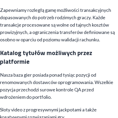
Zapewniamy rozległą gamę możliwości transakcyjnych
dopasowanych do potrzeb rodzimych graczy. Każde
transakcje procesowane są wolne od tajnych kosztów
prowizyjnych, a ograniczenia transferów definiowane są
osobno w oparciu od poziomu walidacji rachunku.
Katalog tytułów możliwych przez
platformie
Nasza baza gier posiada ponad tysiąc pozycji od
renomowanych dostawców oprogramowania. Wszelkie
pozycja przechodzi surowe kontrole QA przed
wdrożeniem do portfolio.
Sloty video z progresywnymi jackpotami a także
kreatywnymi rozwiązaniami gry