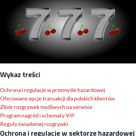
Wykaz treści
Ochrona i regulacje w przemyśle hazardowej
Oferowane opcje transakcji dla polskich klientów
Zbiór rozgrywek możliwych na serwisie
Program nagród i schematy VIP
Reguły świadomej rozgrywki
Ochrona i regulacje w sektorze hazardowej