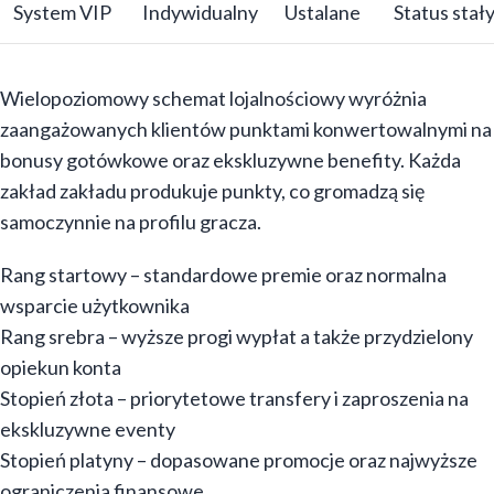
System VIP
Indywidualny
Ustalane
Status stał
Wielopoziomowy schemat lojalnościowy wyróżnia
zaangażowanych klientów punktami konwertowalnymi na
bonusy gotówkowe oraz ekskluzywne benefity. Każda
zakład zakładu produkuje punkty, co gromadzą się
samoczynnie na profilu gracza.
Rang startowy – standardowe premie oraz normalna
wsparcie użytkownika
Rang srebra – wyższe progi wypłat a także przydzielony
opiekun konta
Stopień złota – priorytetowe transfery i zaproszenia na
ekskluzywne eventy
Stopień platyny – dopasowane promocje oraz najwyższe
ograniczenia finansowe