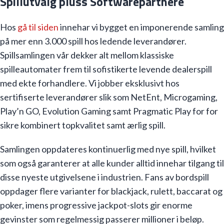
Spillutvalg pluss Softwarepartnere
Hos
gå til siden
innehar vi bygget en imponerende samling
på mer enn 3.000 spill hos ledende leverandører.
Spillsamlingen vår dekker alt mellom klassiske
spilleautomater frem til sofistikerte levende dealerspill
med ekte forhandlere. Vi jobber eksklusivt hos
sertifiserte leverandører slik som NetEnt, Microgaming,
Play’n GO, Evolution Gaming samt Pragmatic Play for for
sikre kombinert topkvalitet samt ærlig spill.
Samlingen oppdateres kontinuerlig med nye spill, hvilket
som også garanterer at alle kunder alltid innehar tilgang til
disse nyeste utgivelsene i industrien. Fans av bordspill
oppdager flere varianter for blackjack, rulett, baccarat og
poker, imens progressive jackpot-slots gir enorme
gevinster som regelmessig passerer millioner i beløp.