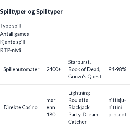
Spilltyper og Spilltyper
Type spill
Antall games
Kjente spill
RTP-nivå
Starburst,
Spilleautomater
2400+
Book of Dead,
94-98%
Gonzo’s Quest
Lightning
mer
Roulette,
nittisju-
Direkte Casino
enn
Blackjack
nittini
180
Party, Dream
prosent
Catcher