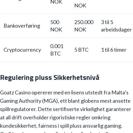
NOK
NOK
500
250.000
3 til 5
Bankoverføring
NOK
NOK
arbeidsdager
0.001
Cryptocurrency
5 BTC
1 til 6 timer
BTC
Regulering pluss Sikkerhetsnivå
Goatz Casino opererer med en lisens utstedt fra Malta’s
Gaming Authority (MGA), ett blant globens mest ansette
spillregulatorer. Dette sertifiserte virkelighet garanterer
at all drift overholder rigoristiske regler omkring
kundesikkerhet, fairness i spill pluss ansvarlig gaming.