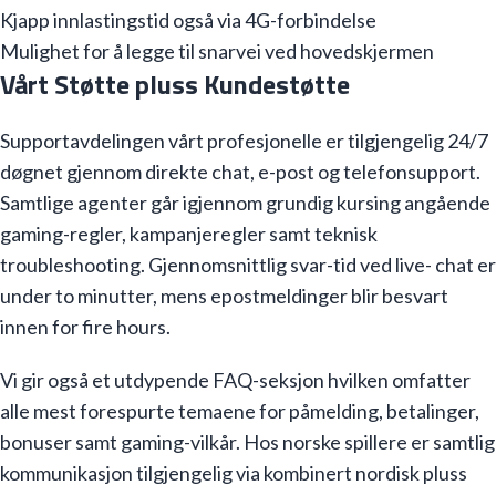
Kjapp innlastingstid også via 4G-forbindelse
Mulighet for å legge til snarvei ved hovedskjermen
Vårt Støtte pluss Kundestøtte
Supportavdelingen vårt profesjonelle er tilgjengelig 24/7
døgnet gjennom direkte chat, e-post og telefonsupport.
Samtlige agenter går igjennom grundig kursing angående
gaming-regler, kampanjeregler samt teknisk
troubleshooting. Gjennomsnittlig svar-tid ved live- chat er
under to minutter, mens epostmeldinger blir besvart
innen for fire hours.
Vi gir også et utdypende FAQ-seksjon hvilken omfatter
alle mest forespurte temaene for påmelding, betalinger,
bonuser samt gaming-vilkår. Hos norske spillere er samtlig
kommunikasjon tilgjengelig via kombinert nordisk pluss