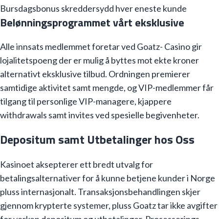
Bursdagsbonus skreddersydd hver eneste kunde
Belønningsprogrammet vårt eksklusive
Alle innsats medlemmet foretar ved Goatz- Casino gir
lojalitetspoeng der er mulig å byttes mot ekte kroner
alternativt eksklusive tilbud. Ordningen premierer
samtidige aktivitet samt mengde, og VIP-medlemmer får
tilgang til personlige VIP-managere, kjappere
withdrawals samt invites ved spesielle begivenheter.
Depositum samt Utbetalinger hos Oss
Kasinoet aksepterer ett bredt utvalg for
betalingsalternativer for å kunne betjene kunder i Norge
pluss internasjonalt. Transaksjonsbehandlingen skjer
gjennom krypterte systemer, pluss Goatz tar ikke avgifter
for verken depositum og utbetalinger. Prosesserings-