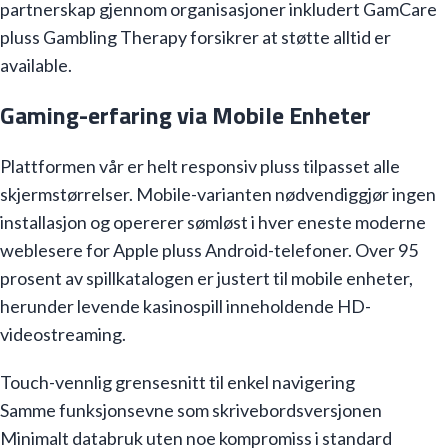
partnerskap gjennom organisasjoner inkludert GamCare
pluss Gambling Therapy forsikrer at støtte alltid er
available.
Gaming-erfaring via Mobile Enheter
Plattformen vår er helt responsiv pluss tilpasset alle
skjermstørrelser. Mobile-varianten nødvendiggjør ingen
installasjon og opererer sømløst i hver eneste moderne
weblesere for Apple pluss Android-telefoner. Over 95
prosent av spillkatalogen er justert til mobile enheter,
herunder levende kasinospill inneholdende HD-
videostreaming.
Touch-vennlig grensesnitt til enkel navigering
Samme funksjonsevne som skrivebordsversjonen
Minimalt databruk uten noe kompromiss i standard