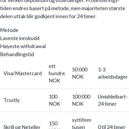
tiden endres basert på metode, men majoriteten største
delen uttak blir godkjent innen for 24 timer.
Metode
Laveste innskudd
Høyeste withdrawal
Behandlingstid
ett
50 000
1-3
Visa/Mastercard
hundre
NOK
arbeidsdager
NOK
100
100 000
Umiddelbart-
Trustly
NOK
NOK
24 timer
syttifem
150
Skrill og Neteller
tusen
0 til 24 timer