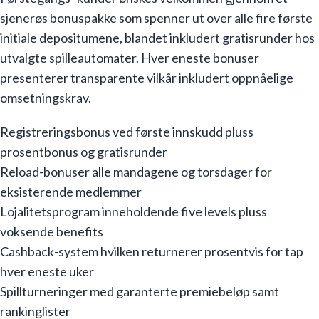
sjenerøs bonuspakke som spenner ut over alle fire første
initiale depositumene, blandet inkludert gratisrunder hos
utvalgte spilleautomater. Hver eneste bonuser
presenterer transparente vilkår inkludert oppnåelige
omsetningskrav.
Registreringsbonus ved første innskudd pluss
prosentbonus og gratisrunder
Reload-bonuser alle mandagene og torsdager for
eksisterende medlemmer
Lojalitetsprogram inneholdende five levels pluss
voksende benefits
Cashback-system hvilken returnerer prosentvis for tap
hver eneste uker
Spillturneringer med garanterte premiebeløp samt
rankinglister