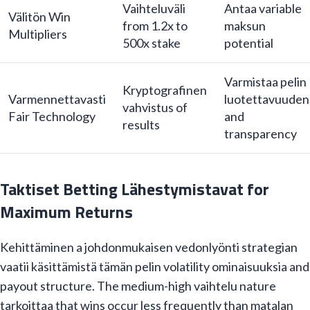
Vaihteluväli
Antaa variable
Välitön Win
from 1.2x to
maksun
Multipliers
500x stake
potential
Varmistaa pelin
Kryptografinen
Varmennettavasti
luotettavuuden
vahvistus of
Fair Technology
and
results
transparency
Taktiset Betting Lähestymistavat for
Maximum Returns
Kehittäminen a johdonmukaisen vedonlyönti strategian
vaatii käsittämistä tämän pelin volatility ominaisuuksia and
payout structure. The medium-high vaihtelu nature
tarkoittaa that wins occur less frequently than matalan