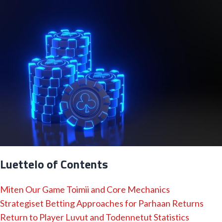
Luettelo of Contents
Miten Our Game Toimii and Core Mechanics
Strategiset Betting Approaches for Parhaan Returns
Return to Player Luvut and Todennetut Statistics