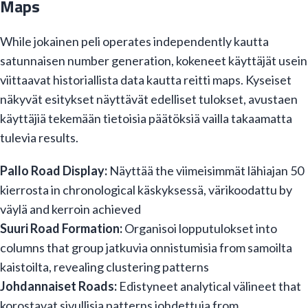
Maps
While jokainen peli operates independently kautta
satunnaisen number generation, kokeneet käyttäjät usein
viittaavat historiallista data kautta reitti maps. Kyseiset
näkyvät esitykset näyttävät edelliset tulokset, avustaen
käyttäjiä tekemään tietoisia päätöksiä vailla takaamatta
tulevia results.
Pallo Road Display:
Näyttää the viimeisimmät lähiajan 50
kierrosta in chronological käskyksessä, värikoodattu by
väylä and kerroin achieved
Suuri Road Formation:
Organisoi lopputulokset into
columns that group jatkuvia onnistumisia from samoilta
kaistoilta, revealing clustering patterns
Johdannaiset Roads:
Edistyneet analytical välineet that
korostavat sivullisia patterns johdettuja from