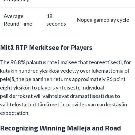
Average
18
Nopea gameplay cycle
Round Time
seconds
Mitä RTP Merkitsee for Players
The 96.8% palautus rate ilmaisee that teoreettisesti, for
kutakin hundred yksikköä vedetty over lukemattomia of
pelejä, the pelaaminen returns approximately 96 point
eight yksikön to players yhteisesti. Individual
pelikierrokset will vaihtelevat dramaattisesti due to
vaihtelusta, but tämä metric provides varman kestävän
expectation.
Recognizing Winning Malleja and Road