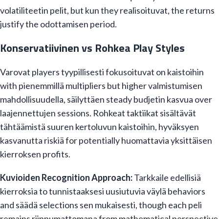
volatiliteetin pelit, but kun they realisoituvat, the returns
justify the odottamisen period.
Konservatiivinen vs Rohkea Play Styles
Varovat players tyypillisesti fokusoituvat on kaistoihin
with pienemmillä multipliers but higher valmistumisen
mahdollisuudella, säilyttäen steady budjetin kasvua over
laajennettujen sessions. Rohkeat taktiikat sisältävät
tähtäämistä suuren kertoluvun kaistoihin, hyväksyen
kasvanutta riskiä for potentially huomattavia yksittäisen
kierroksen profits.
Kuvioiden Recognition Approach:
Tarkkaile edellisiä
kierroksia to tunnistaaksesi uusiutuvia väylä behaviors
and säädä selections sen mukaisesti, though each peli
remains riippumattomana from mathematical perspective