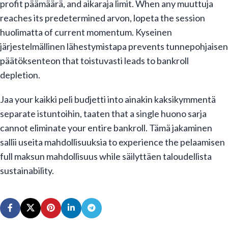
profit päämäärä, and aikaraja limit. When any muuttuja
reaches its predetermined arvon, lopeta the session
huolimatta of current momentum. Kyseinen
järjestelmällinen lähestymistapa prevents tunnepohjaisen
päätöksenteon that toistuvasti leads to bankroll
depletion.
Jaa your kaikki peli budjetti into ainakin kaksikymmentä
separate istuntoihin, taaten that a single huono sarja
cannot eliminate your entire bankroll. Tämä jakaminen
sallii useita mahdollisuuksia to experience the pelaamisen
full maksun mahdollisuus while säilyttäen taloudellista
sustainability.