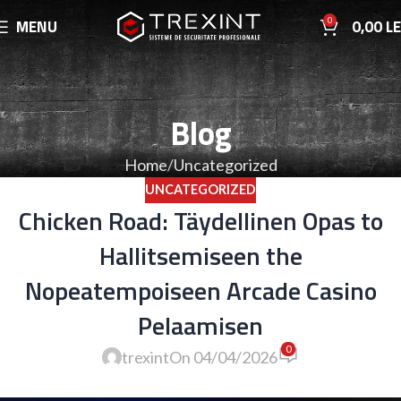
MENU
0,00
LE
0
Blog
Home
Uncategorized
UNCATEGORIZED
Chicken Road: Täydellinen Opas to
Hallitsemiseen the
Nopeatempoiseen Arcade Casino
Pelaamisen
0
trexint
On 04/04/2026