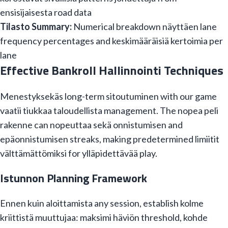
ensisijaisesta road data
Tilasto Summary:
Numerical breakdown näyttäen lane
frequency percentages and keskimääräisiä kertoimia per
lane
Effective Bankroll Hallinnointi Techniques
Menestyksekäs long-term sitoutuminen with our game
vaatii tiukkaa taloudellista management. The nopea peli
rakenne can nopeuttaa sekä onnistumisen and
epäonnistumisen streaks, making predetermined limiitit
välttämättömiksi for ylläpidettävää play.
Istunnon Planning Framework
Ennen kuin aloittamista any session, establish kolme
kriittistä muuttujaa: maksimi häviön threshold, kohde