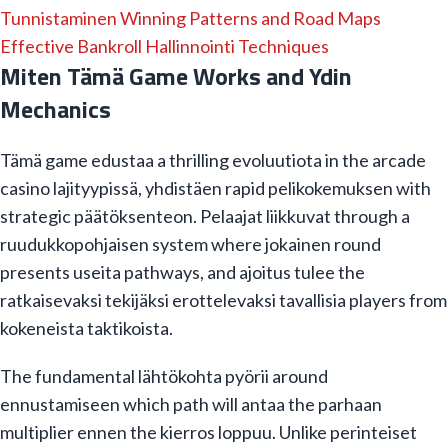
Tunnistaminen Winning Patterns and Road Maps
Effective Bankroll Hallinnointi Techniques
Miten Tämä Game Works and Ydin
Mechanics
Tämä game edustaa a thrilling evoluutiota in the arcade
casino lajityypissä, yhdistäen rapid pelikokemuksen with
strategic päätöksenteon. Pelaajat liikkuvat through a
ruudukkopohjaisen system where jokainen round
presents useita pathways, and ajoitus tulee the
ratkaisevaksi tekijäksi erottelevaksi tavallisia players from
kokeneista taktikoista.
The fundamental lähtökohta pyörii around
ennustamiseen which path will antaa the parhaan
multiplier ennen the kierros loppuu. Unlike perinteiset