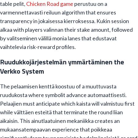
table pelit,
Chicken Road game
perustuu on a
varmennettavasti reiluun algorithm that ensures
transparency in jokaisessa kierroksessa. Kukin session
alkaa with players valinnan their stake amount, followed
by valitseminen välillä monia lanes that edustavat
vaihtelevia risk-reward profiles.
Ruudukkojärjestelmän ymmärtäminen the
Verkko System
The pelaamisen kenttä koostuu of a muuttuvasta
ruudukosta where symbolit advance automaattisesti.
Pelaajien must anticipate which kaista will valmistuu first
while välttäen esteitä that terminate the round liian
aikaisin. This ainutlaatuinen mekaniikka creates an
mukaansatempaavan experience that poikkeaa
significantly from tavanomaisista hedelmäpeleistä or card