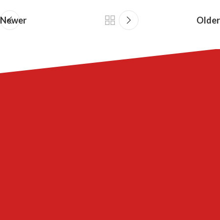
Newer
Older