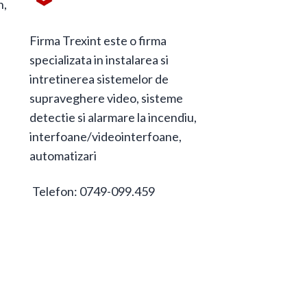
n,
Firma Trexint este o firma
specializata in instalarea si
intretinerea sistemelor de
supraveghere video, sisteme
detectie si alarmare la incendiu,
interfoane/videointerfoane,
automatizari
Telefon: 0749-099.459