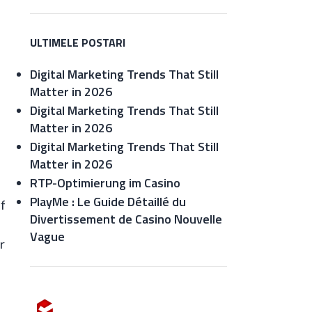
ULTIMELE POSTARI
Digital Marketing Trends That Still
Matter in 2026
Digital Marketing Trends That Still
Matter in 2026
Digital Marketing Trends That Still
Matter in 2026
RTP-Optimierung im Casino
PlayMe : Le Guide Détaillé du
f
Divertissement de Casino Nouvelle
Vague
r