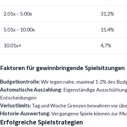
2.01x – 5.00x
31,2%
5.01x – 10.00x
15,4%
10.01x+
4,7%
Faktoren für gewinnbringende Spielsitzungen
Budgetkontrolle:
Wir legen nahe, maximal 1-2% des Bud
Automatische Auszahlung:
Eigenständige Ausschüttung 
Entscheidungen
Verlustlimits:
Tag und Woche Grenzen bewahren vor übe
Historie-Auswertung:
Vergangene Spiele können zur Mu
Erfolgreiche Spielstrategien