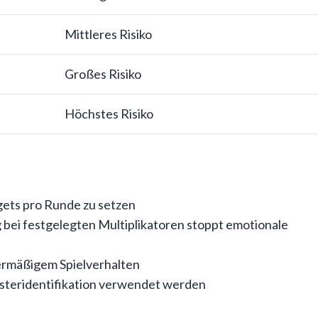
Mittleres Risiko
Großes Risiko
Höchstes Risiko
gets pro Runde zu setzen
bei festgelegten Multiplikatoren stoppt emotionale
rmäßigem Spielverhalten
steridentifikation verwendet werden