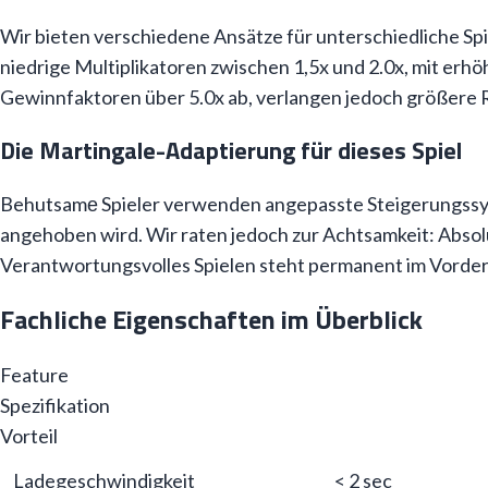
Wir bieten verschiedene Ansätze für unterschiedliche Sp
niedrige Multiplikatoren zwischen 1,5x und 2.0x, mit erh
Gewinnfaktoren über 5.0x ab, verlangen jedoch größere 
Die Martingale-Adaptierung für dieses Spiel
Behutsamе Spieler verwenden angepasste Steigerungssys
angehoben wird. Wir raten jedoch zur Achtsamkeit: Absol
Verantwortungsvolles Spielen steht permanent im Vorde
Fachliche Eigenschaften im Überblick
Feature
Spezifikation
Vorteil
Ladegeschwindigkeit
< 2 sec