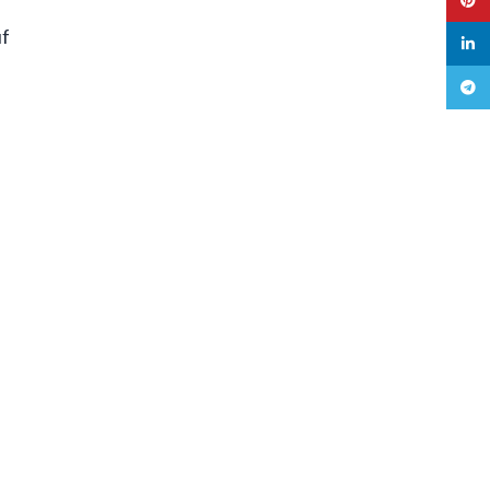
uf
linked
Teleg