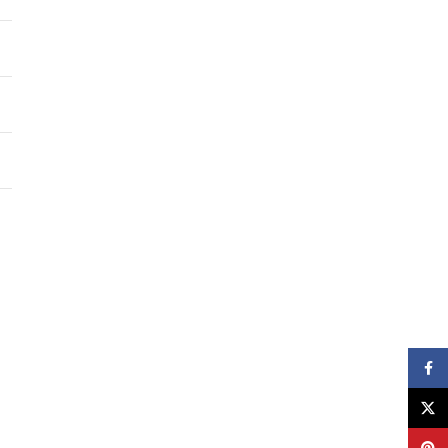
Face
X
Pinte