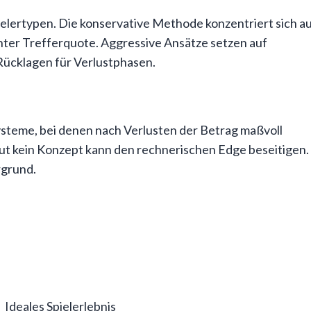
ielertypen. Die konservative Methode konzentriert sich a
öhter Trefferquote. Aggressive Ansätze setzen auf
Rücklagen für Verlustphasen.
teme, bei denen nach Verlusten der Betrag maßvoll
ut kein Konzept kann den rechnerischen Edge beseitigen.
rgrund.
Ideales Spielerlebnis