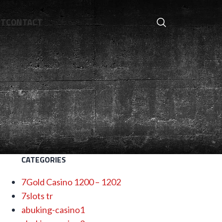
RT
CONTACT
CATEGORIES
7Gold Casino 1200 – 1202
7slots tr
abuking-casino1