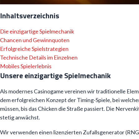
Inhaltsverzeichnis
Die einzigartige Spielmechanik
Chancen und Gewinnquoten
Erfolgreiche Spielstrategien
Technische Details im Einzelnen
Mobiles Spielerlebnis
Unsere einzigartige Spielmechanik
Als modernes Casinogame vereinen wir traditionelle Elem
dem erfolgreichen Konzept der Timing-Spiele, bei welche
müssen, bis das Chicken die Straße passiert. Die Nervenk
stetig anwächst.
Wir verwenden einen lizenzierten Zufallsgenerator (RNG)