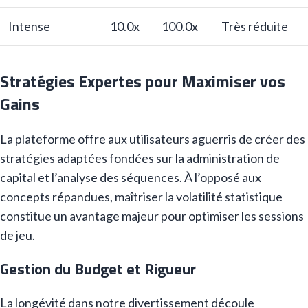
Intense
10.0x
100.0x
Très réduite
Stratégies Expertes pour Maximiser vos
Gains
La plateforme offre aux utilisateurs aguerris de créer des
stratégies adaptées fondées sur la administration de
capital et l’analyse des séquences. À l’opposé aux
concepts répandues, maîtriser la volatilité statistique
constitue un avantage majeur pour optimiser les sessions
de jeu.
Gestion du Budget et Rigueur
La longévité dans notre divertissement découle