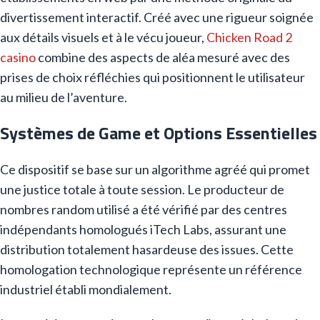
divertissement interactif. Créé avec une rigueur soignée
aux détails visuels et à le vécu joueur,
Chicken Road 2
casino
combine des aspects de aléa mesuré avec des
prises de choix réfléchies qui positionnent le utilisateur
au milieu de l’aventure.
Systèmes de Game et Options Essentielles
Ce dispositif se base sur un algorithme agréé qui promet
une justice totale à toute session. Le producteur de
nombres random utilisé a été vérifié par des centres
indépendants homologués iTech Labs, assurant une
distribution totalement hasardeuse des issues. Cette
homologation technologique représente un référence
industriel établi mondialement.