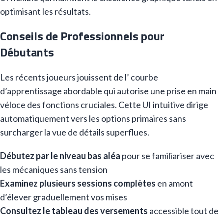
optimisant les résultats.
Conseils de Professionnels pour
Débutants
Les récents joueurs jouissent de l’ courbe
d’apprentissage abordable qui autorise une prise en main
véloce des fonctions cruciales. Cette UI intuitive dirige
automatiquement vers les options primaires sans
surcharger la vue de détails superflues.
Débutez par le niveau bas aléa
pour se familiariser avec
les mécaniques sans tension
Examinez plusieurs sessions complètes
en amont
d’élever graduellement vos mises
Consultez le tableau des versements
accessible tout de