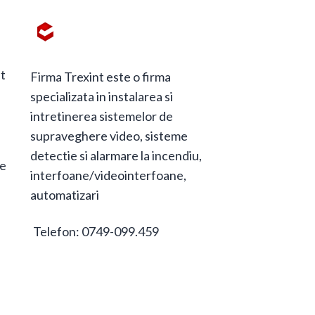
at
Firma Trexint este o firma
specializata in instalarea si
intretinerea sistemelor de
supraveghere video, sisteme
detectie si alarmare la incendiu,
te
interfoane/videointerfoane,
automatizari
Telefon: 0749-099.459