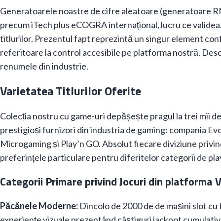
Generatoarele noastre de cifre aleatoare (generatoare RNG
precum iTech plus eCOGRA internațional, lucru ce validează
titlurilor. Prezentul fapt reprezintă un singur element c
referitoare la control accesibile pe platforma nostră. Des
renumele din industrie.
Varietatea Titlurilor Oferite
Colecția nostru cu game-uri depășește pragul la trei mii 
prestigioși furnizori din industria de gaming: compania E
Microgaming și Play’n GO. Absolut fiecare diviziune privind 
preferințele particulare pentru diferitelor categorii de pla
Categorii Primare privind Jocuri din platforma V
Păcănele Moderne:
Dincolo de 2000 de de mașini slot cu t
experiențe vizuale prezentând câștiguri jackpot cumulativ