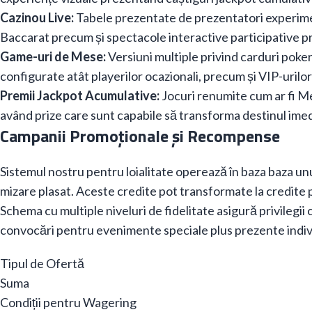
Cazinou Live:
Tabele prezentate de prezentatori experimen
Baccarat precum și spectacole interactive participative 
Game-uri de Mese:
Versiuni multiple privind carduri poke
configurate atât playerilor ocazionali, precum și VIP-urilor
Premii Jackpot Acumulative:
Jocuri renumite cum ar fi Me
având prize care sunt capabile să transforma destinul ime
Campanii Promoționale și Recompense
Sistemul nostru pentru loialitate operează în baza baza u
mizare plasat. Aceste credite pot transformate la credite p
Schema cu multiple niveluri de fidelitate asigură privilegii 
convocări pentru evenimente speciale plus prezente indiv
Tipul de Ofertă
Suma
Condiții pentru Wagering