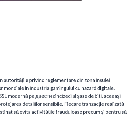
 autoritățile privind reglementare din zona insulei
mondiale în industria gamingului cu hazard digitale.
 SSL modernă pe двести cincizeci și șase de biti, aceeași
rotejarea detaliilor sensibile. Fiecare tranzacție realizată
stinat să evita activitățile frauduloase precum și pentru să