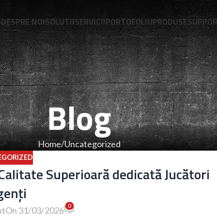
DESPRE NOI
SOLUTII
SERVICII
PORTOFOLIU
PRODUSE
SUPPO
Blog
Home
Uncategorized
EGORIZED
Calitate Superioară dedicată Jucători
genți
0
nt
On 31/03/2026