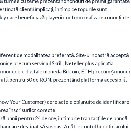
ară turnee cu teme prezentând fonduri de premii garantate
inată clienții implicați, în timp ce topurile sunt
kly care beneficiază playerii conform realizarea unor ținte
ferent de modalitatea preferată. Site-ul noastră acceptă
ice precum serviciul Skrill, Neteller plus aplicația
și monedele digitale moneda Bitcoin, ETH precum și mone
gurată pentru 50 de RON, prezentând platforma accesibilă
 Your Customer) cere actele obișnuite de identificare
rea înscrisurilor corecte
 banii pentru 24 de ore, în timp ce tranzacțiile de bancă
ce bancare destinat să sosească către contul beneficiarului