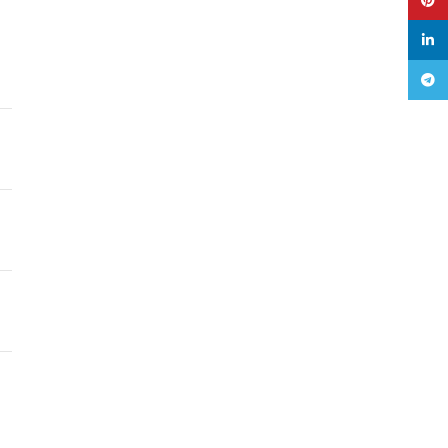
linked
Teleg