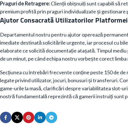
Praguri de Retragere:
Clienții obișnuiți sunt capabili să 
premium profită prin praguri individualizate și gestionare 
Ajutor Consacrată Utilizatorilor Platformei
Departamentul nostru pentru ajutor operează permanent prin
imediate destinată solicitările urgente, iar procesul cu bil
elaborate ce solicită documentație atașată. Timpul mediu 
de un minut, pe când echipa nostru vorbește corect limba r
Secțiunea cu întrebări frecvente conține peste 150 de de
legate privind utilizator, jocuri, bonusuri și transferuri. 
game-urile la masă, clarificări despre variabilitatea slot-ur
nostră fundamentală reprezintă că gamerii instruiți sunt pl