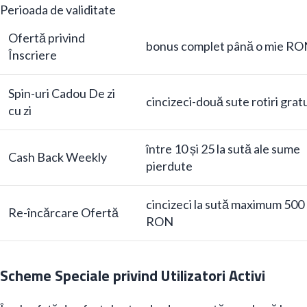
Perioada de validitate
Ofertă privind
bonus complet până o mie R
Înscriere
Spin-uri Cadou De zi
cincizeci-două sute rotiri grat
cu zi
între 10 și 25 la sută ale sume
Cash Back Weekly
pierdute
cincizeci la sută maximum 500
Re-încărcare Ofertă
RON
Scheme Speciale privind Utilizatori Activi