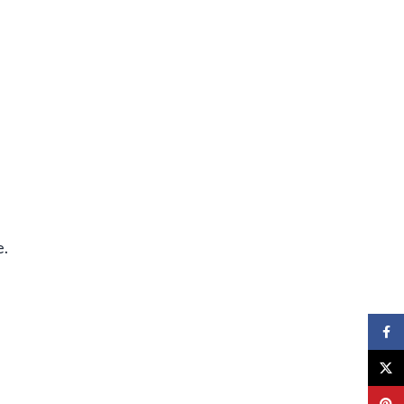
e.
Face
X
Pinte