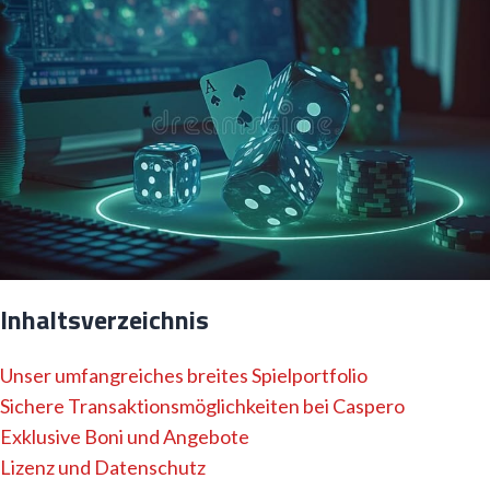
Inhaltsverzeichnis
Unser umfangreiches breites Spielportfolio
Sichere Transaktionsmöglichkeiten bei Caspero
Exklusive Boni und Angebote
Lizenz und Datenschutz