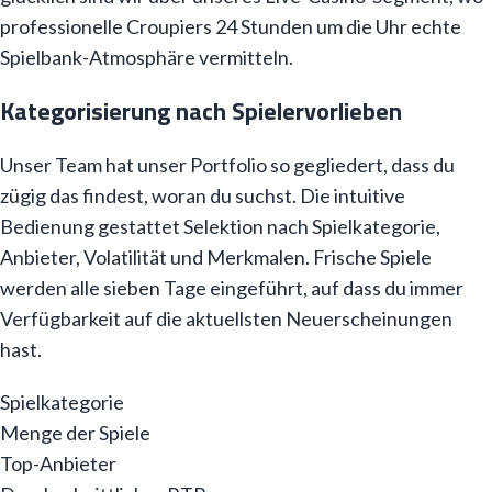
professionelle Croupiers 24 Stunden um die Uhr echte
Spielbank-Atmosphäre vermitteln.
Kategorisierung nach Spielervorlieben
Unser Team hat unser Portfolio so gegliedert, dass du
zügig das findest, woran du suchst. Die intuitive
Bedienung gestattet Selektion nach Spielkategorie,
Anbieter, Volatilität und Merkmalen. Frische Spiele
werden alle sieben Tage eingeführt, auf dass du immer
Verfügbarkeit auf die aktuellsten Neuerscheinungen
hast.
Spielkategorie
Menge der Spiele
Top-Anbieter