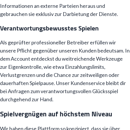
Informationen an externe Parteien heraus und
gebrauchen sie exklusiv zur Darbietung der Dienste.
Verantwortungsbewusstes Spielen
Als geprüfter professioneller Betreiber erfüllen wir
unsere Pflicht gegenüber unseren Kunden bedeutsam. In
dem Account entdeckst du weitreichende Werkzeuge
zur Eigenkontrolle, wie etwa Einzahlungslimits,
Verlustgrenzen und die Chance zur zeitweiligen oder
dauerhaften Spielpause. Unser Kundenservice bleibt dir
bei Anfragen zum verantwortungsvollen Glücksspiel
durchgehend zur Hand.
Spielvergnügen auf höchstem Niveau
Wir haben diese Plattform so konzipiert, dass sie über