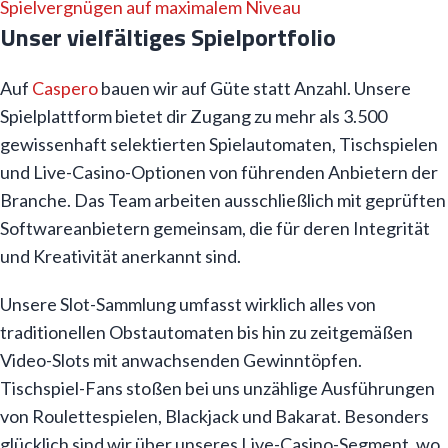
Spielvergnügen auf maximalem Niveau
Unser vielfältiges Spielportfolio
Auf
Caspero
bauen wir auf Güte statt Anzahl. Unsere
Spielplattform bietet dir Zugang zu mehr als 3.500
gewissenhaft selektierten Spielautomaten, Tischspielen
und Live-Casino-Optionen von führenden Anbietern der
Branche. Das Team arbeiten ausschließlich mit geprüften
Softwareanbietern gemeinsam, die für deren Integrität
und Kreativität anerkannt sind.
Unsere Slot-Sammlung umfasst wirklich alles von
traditionellen Obstautomaten bis hin zu zeitgemäßen
Video-Slots mit anwachsenden Gewinntöpfen.
Tischspiel-Fans stoßen bei uns unzählige Ausführungen
von Roulettespielen, Blackjack und Bakarat. Besonders
glücklich sind wir über unseres Live-Casino-Segment, wo