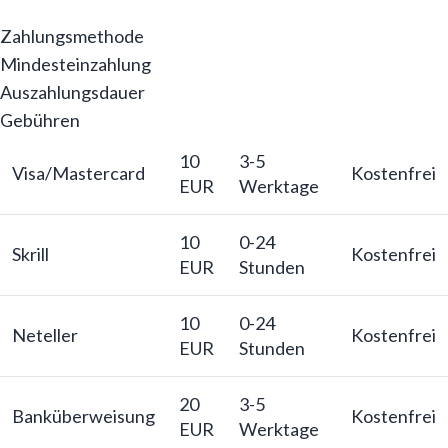
Zahlungsmethode
Mindesteinzahlung
Auszahlungsdauer
Gebühren
10
3-5
Visa/Mastercard
Kostenfrei
EUR
Werktage
10
0-24
Skrill
Kostenfrei
EUR
Stunden
10
0-24
Neteller
Kostenfrei
EUR
Stunden
20
3-5
Banküberweisung
Kostenfrei
EUR
Werktage