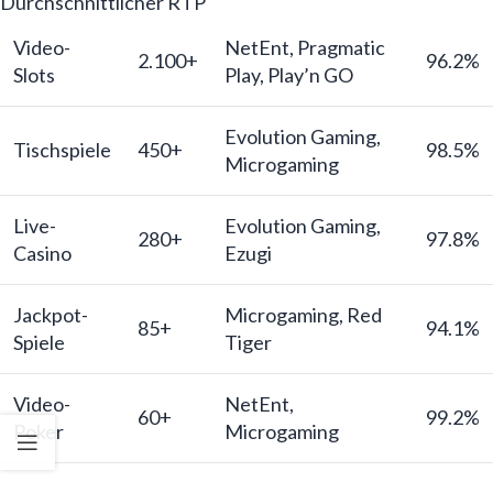
Durchschnittlicher RTP
Video-
NetEnt, Pragmatic
2.100+
96.2%
Slots
Play, Play’n GO
Evolution Gaming,
Tischspiele
450+
98.5%
Microgaming
Live-
Evolution Gaming,
280+
97.8%
Casino
Ezugi
Jackpot-
Microgaming, Red
85+
94.1%
Spiele
Tiger
Video-
NetEnt,
60+
99.2%
Poker
Microgaming