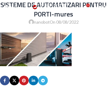
SISTEME DE AUTOMATIZARI PENTRU
MENU
0,00
LE
0
PORTI-mures
nanobot
On 08/08/2022