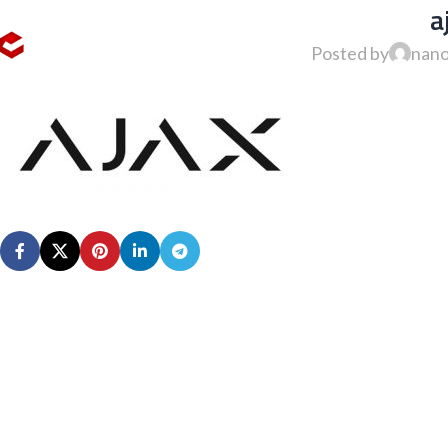
a
Posted by
nan