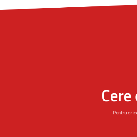
Cere 
Pentru oric