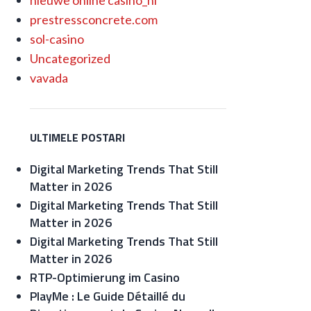
nieuwe online casino_nl
prestressconcrete.com
sol-casino
Uncategorized
vavada
ULTIMELE POSTARI
Digital Marketing Trends That Still
Matter in 2026
Digital Marketing Trends That Still
Matter in 2026
Digital Marketing Trends That Still
Matter in 2026
RTP-Optimierung im Casino
PlayMe : Le Guide Détaillé du