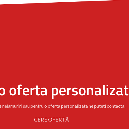
o oferta personaliza
e nelamuriri sau pentru o oferta personalizata ne puteti contacta.
CERE OFERTĂ