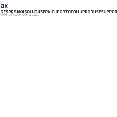
jax
DESPRE NOI
SOLUTII
SERVICII
PORTOFOLIU
PRODUSE
SUPPO
obot
On 26/06/2020