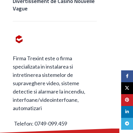
Divertissement de Casino Nouvelle
Vague
Firma Trexint este o firma
specializata in instalarea si
intretinerea sistemelor de
Face
supraveghere video, sisteme
X
detectie si alarmare la incendiu,
interfoane/videointerfoane,
Pinte
automatizari
linked
Telefon: 0749-099.459
Teleg